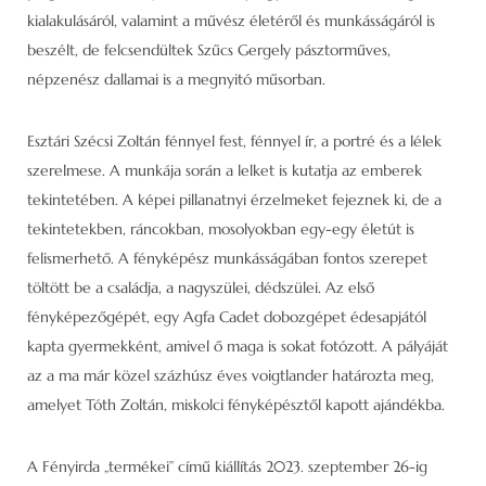
kialakulásáról, valamint a művész életéről és munkásságáról is
beszélt, de felcsendültek Szűcs Gergely pásztorműves,
népzenész dallamai is a megnyitó műsorban.
Esztári Szécsi Zoltán fénnyel fest, fénnyel ír, a portré és a lélek
szerelmese. A munkája során a lelket is kutatja az emberek
tekintetében. A képei pillanatnyi érzelmeket fejeznek ki, de a
tekintetekben, ráncokban, mosolyokban egy-egy életút is
felismerhető. A fényképész munkásságában fontos szerepet
töltött be a családja, a nagyszülei, dédszülei. Az első
fényképezőgépét, egy Agfa Cadet dobozgépet édesapjától
kapta gyermekként, amivel ő maga is sokat fotózott. A pályáját
az a ma már közel százhúsz éves voigtlander határozta meg,
amelyet Tóth Zoltán, miskolci fényképésztől kapott ajándékba.
A Fényirda „termékei” című kiállítás 2023. szeptember 26-ig