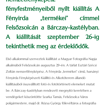
fényfestményeiből nyílt kiállítás A
Fényirda „termékei” címmel
Felsőzsolcán a Bárczay-kastélyban.
A kiállítását szeptember 26-ig
tekinthetik meg az érdeklődők.
Első alkalommal szerveztek kiállítást a Magyar Fotográfia Napja
alkalmából Felsőzsolcán augusztus 29-én. A tárlat Esztári Szécsi
Zoltán nemzetfényképész, A Fényirda „termékei” című, harsányi
Fényirda Fényképészeti Kiállító és Alkotóterem állandó
kiállításából összeállított fotó és fotótörténeti elemeket mutat
be. A Bárczay-kastélyban rendezett megnyitó keretében a
vendégeket köszöntötte Szarka Tamás, Felsőzsolca Város
polgármestere, majd dr. Rózsa György főlevéltáros a fotográfia