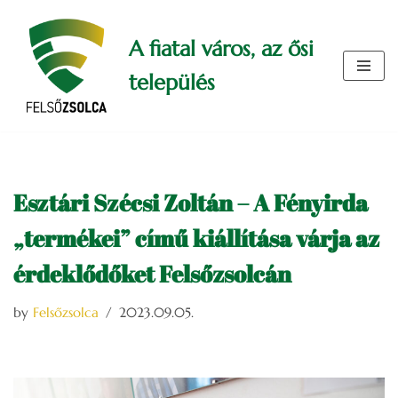
A fiatal város, az ősi
Skip
to
település
content
Esztári Szécsi Zoltán – A Fényirda
„termékei” című kiállítása várja az
érdeklődőket Felsőzsolcán
by
Felsőzsolca
2023.09.05.