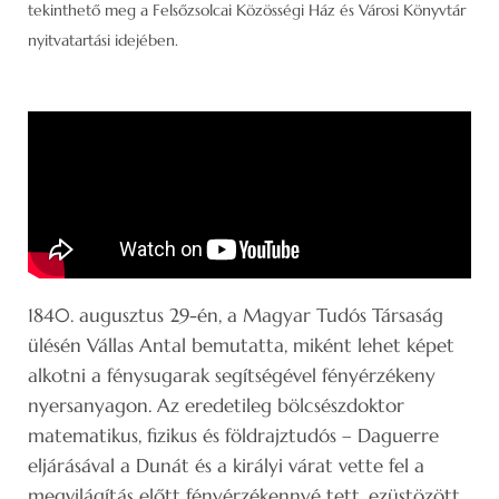
tekinthető meg a Felsőzsolcai Közösségi Ház és Városi Könyvtár
nyitvatartási idejében.
1840. augusztus 29-én, a Magyar Tudós Társaság
ülésén Vállas Antal bemutatta, miként lehet képet
alkotni a fénysugarak segítségével fényérzékeny
nyersanyagon. Az eredetileg bölcsészdoktor
matematikus, fizikus és földrajztudós – Daguerre
eljárásával a Dunát és a királyi várat vette fel a
megvilágítás előtt fényérzékennyé tett, ezüstözött