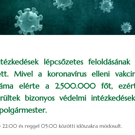
tézkedések lépcsőzetes feloldásának 
tt. Mivel a koronavírus elleni vakci
áma elérte a 2.500.000 főt, ezért 
erültek bizonyos védelmi intézkedések
polgármester.
ste 22:00 és reggel 05:00 közötti időszakra módosult.