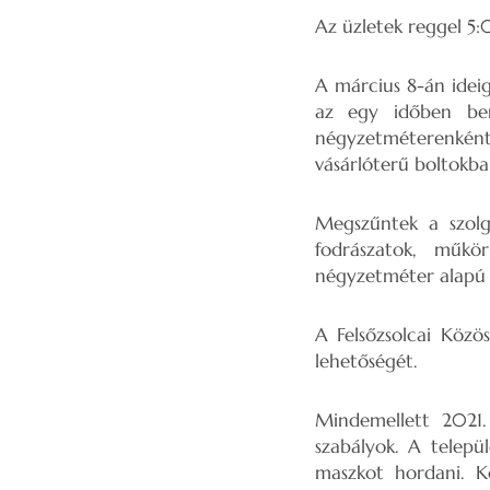
Az üzletek reggel 5:
A március 8-án ideig
az egy időben ben
négyzetméterenként
vásárlóterű boltokba
Megszűntek a szolgá
fodrászatok, műkö
négyzetméter alapú k
A Felsőzsolcai Közö
lehetőségét.
Mindemellett 2021.
szabályok. A telepü
maszkot hordani. Kö