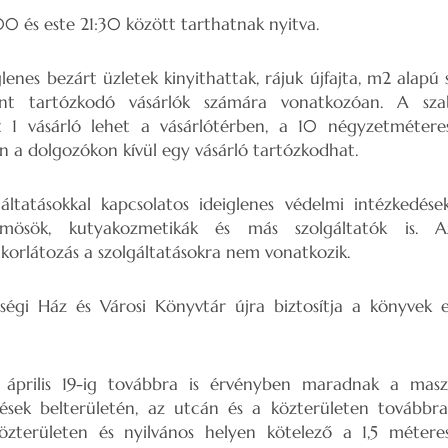
00 és este 21:30 között tarthatnak nyitva.
lenes bezárt üzletek kinyithattak, rájuk újfajta, m2 alapú
t tartózkodó vásárlók számára vonatkozóan. A szab
 1 vásárló lehet a vásárlótérben, a 10 négyzetmétere
n a dolgozókon kívül egy vásárló tartózkodhat.
ltatásokkal kapcsolatos ideiglenes védelmi intézkedések
rmösök, kutyakozmetikák és más szolgáltatók is. A
orlátozás a szolgáltatásokra nem vonatkozik.
sségi Ház és Városi Könyvtár újra biztosítja a könyvek e
 április 19-ig továbbra is érvényben maradnak a maszk
lések belterületén, az utcán és a közterületen továbbra
zterületen és nyilvános helyen kötelező a 1,5 méteres