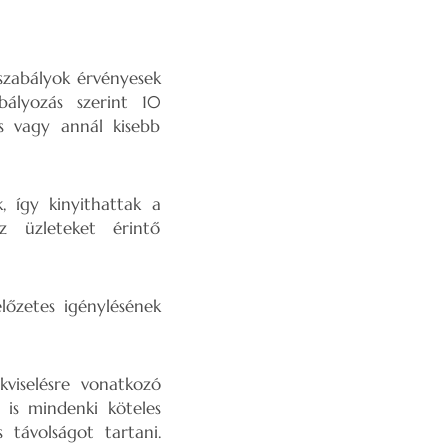
 szabályok érvényesek
ályozás szerint 10
s vagy annál kisebb
, így kinyithattak a
z üzleteket érintő
lőzetes igénylésének
viselésre vonatkozó
 is mindenki köteles
 távolságot tartani.