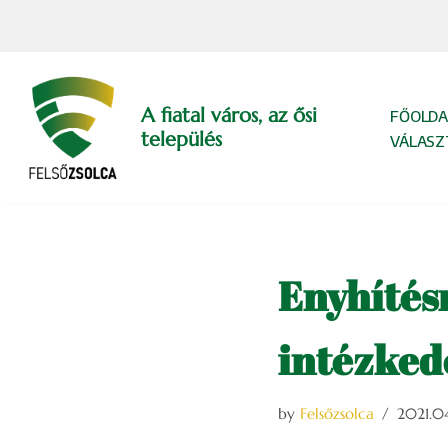
Skip
to
content
A fiatal város, az ősi
FŐOLDA
település
VÁLASZ
Enyhítés
intézked
by
Felsőzsolca
2021.0