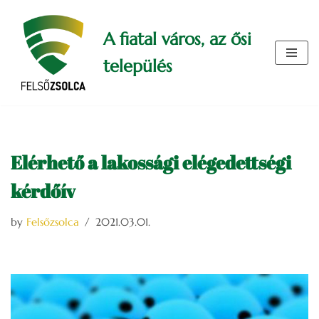
A fiatal város, az ősi
Skip
to
település
content
Elérhető a lakossági elégedettségi
kérdőív
by
Felsőzsolca
2021.03.01.