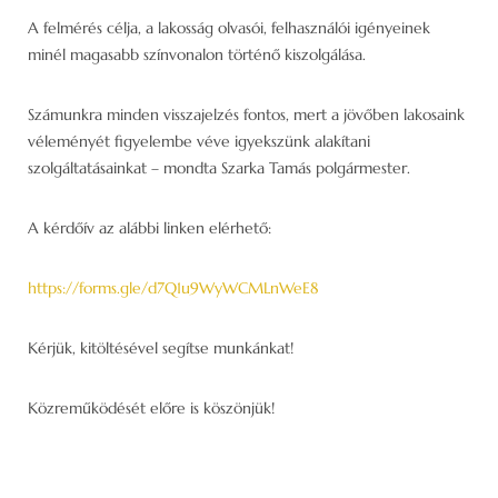
A felmérés célja, a lakosság olvasói, felhasználói igényeinek
minél magasabb színvonalon történő kiszolgálása.
Számunkra minden visszajelzés fontos, mert a jövőben lakosaink
véleményét figyelembe véve igyekszünk alakítani
szolgáltatásainkat – mondta Szarka Tamás polgármester.
A kérdőív az alábbi linken elérhető:
https://forms.gle/d7Q1u9WyWCMLnWeE8
Kérjük, kitöltésével segítse munkánkat!
Közreműködését előre is köszönjük!