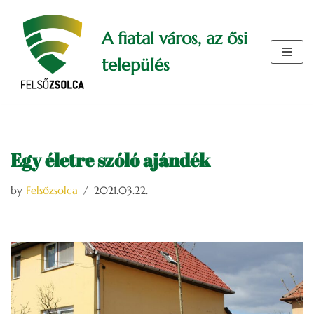
A fiatal város, az ősi
Skip
to
település
content
Egy életre szóló ajándék
by
Felsőzsolca
2021.03.22.