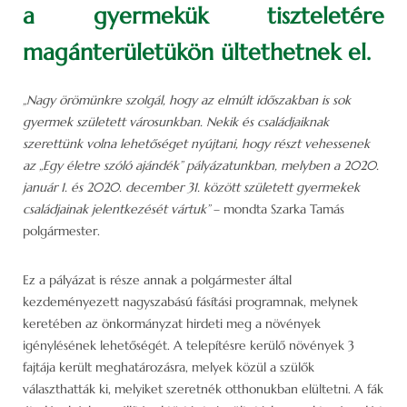
a gyermekük tiszteletére
magánterületükön ültethetnek el.
„Nagy örömünkre szolgál, hogy az elmúlt időszakban is sok
gyermek született városunkban. Nekik és családjaiknak
szerettünk volna lehetőséget nyújtani, hogy részt vehessenek
az „Egy életre szóló ajándék” pályázatunkban, melyben a 2020.
január 1. és 2020. december 31. között született gyermekek
családjainak jelentkezését vártuk”
– mondta Szarka Tamás
polgármester.
Ez a pályázat is része annak a polgármester által
kezdeményezett nagyszabású fásítási programnak, melynek
keretében az önkormányzat hirdeti meg a növények
igénylésének lehetőségét. A telepítésre kerülő növények 3
fajtája került meghatározásra, melyek közül a szülők
választhatták ki, melyiket szeretnék otthonukban elültetni. A fák