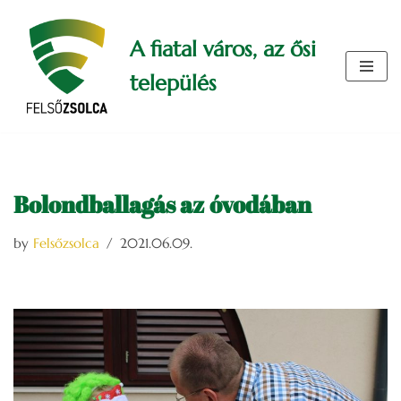
A fiatal város, az ősi
Skip
to
település
content
Bolondballagás az óvodában
by
Felsőzsolca
2021.06.09.