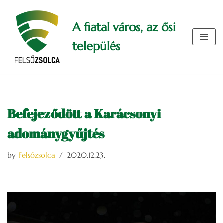
A fiatal város, az ősi
Skip
to
település
content
Befejeződött a Karácsonyi
adománygyűjtés
by
Felsőzsolca
2020.12.23.