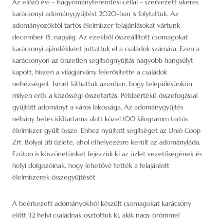
Az előző évi – hagyományteremtési céllal – szervezett sikeres
karácsonyi adománygyűjtést 2020-ban is folytattuk. Az
adományozóktól tartós élelmiszer felajánlásokat vártunk
december 15. napjáig. Az ezekből összeállított csomagokat
karácsonyi ajándékként juttattuk el a családok számára. Ezen a
karácsonyon az önzetlen segítségnyújtás nagyobb hangsúlyt
kapott, hiszen a világjárvány felerősítette a családok
nehézségeit. Ismét láthattuk azonban, hogy településünkön
milyen erős a közösségi összetartás. Példaértékű összefogással
gyűjtött adományt a város lakossága. Az adománygyűjtés
néhány hetes időtartama alatt közel 100 kilogramm tartós
élelmiszer gyűlt össze. Ehhez nyújtott segítséget az Unió Coop
Zrt. Bolyai úti üzlete, ahol elhelyezésre került az adományláda.
Ezúton is köszönetünket fejezzük ki az üzlet vezetőségének és
helyi dolgozóinak, hogy lehetővé tették a felajánlott
élelmiszerek összegyűjtését.
A beérkezett adományokból készült csomagokat karácsony
előtt 32 helyi családnak osztottuk ki, akik nagy örömmel