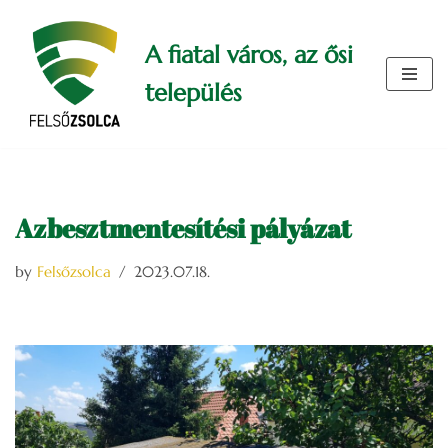
A fiatal város, az ősi
Skip
to
település
content
Azbesztmentesítési pályázat
by
Felsőzsolca
2023.07.18.