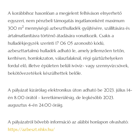
A korábbihoz hasonlóan a megjelent felhíváson elnyerhető
egyszeri, nem pénzbeli támogatás ingatlanonként maximum
2
300 m
mennyiségű azbeszthulladék gyűjtésére, szállítására és
ártalmatlanításra történő átadására vonatkozik. Csakis a
hulladékjegyzék szerinti 17 06 05 azonosító kódú,
azbeszttartalmú hulladék adható le, amely jellemzően tetőn,
kerítésen, homlokzaton, válaszfalaknál, régi gáztűzhelyeken
fordul elő, illetve épületen belüli ivóvíz- vagy szennyvízcsövek,
bekötővezetékek készülhettek belőle.
A pályázat kizárólag elektronikus úton adható be 2023. július 14-
én 8.00 órától – keretkimerülésig, de legkésőbb 2023.
augusztus 4-én 24:00 óráig.
A pályázatról bővebb információ az alábbi honlapon olvasható:
https://azbeszt.nhkv.hu/