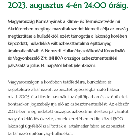
2023. augusztus 4-én 24:00 óráig.
Magyarország Kormányának a Klíma- és Természetvédelmi
Akciótervben megfogalmazottak szerint kiemelt célja az ország
megtisztítása a hulladéktól, ezért támogatja a lakosság körében
képződött, hulladékká vált azbeszttartalmú építőanyag
ártalmatlanítását. A Nemzeti Hulladékgazdálkodási Koordináló
és Vagyonkezelő Zrt. (NHKV) országos azbesztmentesítési
pályázatára július 14. napjától lehet jelentkezni.
Magyarországon a korábban tetőfedésre, burkolásra és
szigetelésre alkalmazott azbesztet egészségkárosító hatása
miatt 2005 óta tilos felhasználni az építőiparban és az épületek
bontásakor, jogszabály írja elő az azbesztmentesítést. Az először
2022-ben meghirdetett országos azbesztmentesítési pályázatot
nagy érdeklődés övezte, ennek keretében eddig közel 1500
lakossági ügyféltől szállították el ártalmatlanításra az azbesztet
tartalmazó építőanyag-hulladékot.