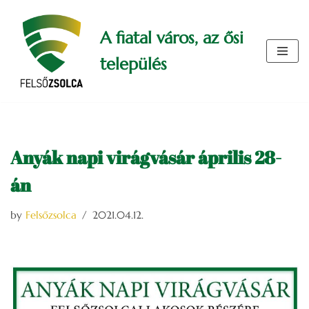
A fiatal város, az ősi
Skip
to
település
content
Anyák napi virágvásár április 28-
án
by
Felsőzsolca
2021.04.12.