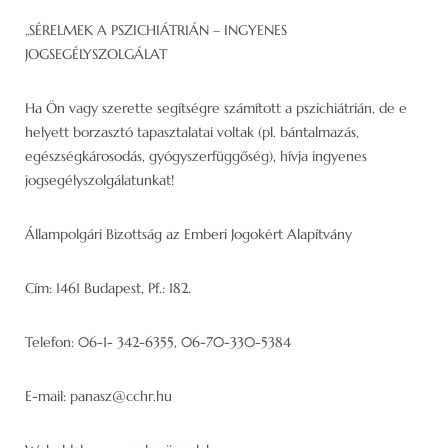
„SÉRELMEK A PSZICHIÁTRIÁN – INGYENES
JOGSEGÉLYSZOLGÁLAT
Ha Ön vagy szerette segítségre számított a pszichiátrián, de e
helyett borzasztó tapasztalatai voltak (pl. bántalmazás,
egészségkárosodás, gyógyszerfüggőség), hívja ingyenes
jogsegélyszolgálatunkat!
Állampolgári Bizottság az Emberi Jogokért Alapítvány
Cím: 1461 Budapest, Pf.: 182.
Telefon: 06-1- 342-6355, 06-70-330-5384
E-mail: panasz@cchr.hu