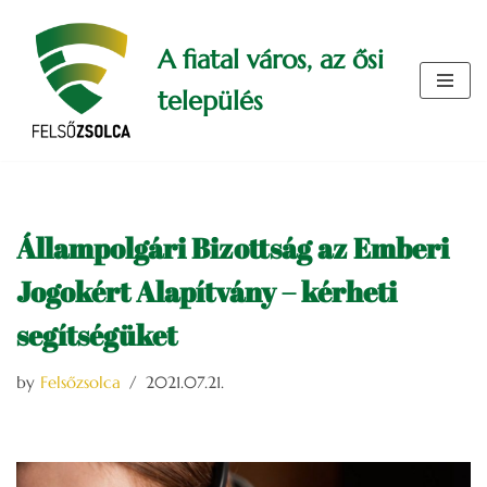
A fiatal város, az ősi
Skip
to
település
content
Állampolgári Bizottság az Emberi
Jogokért Alapítvány – kérheti
segítségüket
by
Felsőzsolca
2021.07.21.