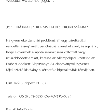
Weboldal: www.emberijogok.hu
„PSZICHIÁTRIAI SZEREK VISELKEDÉSI PROBLÉMÁKRA?
Ha gyermeke „tanulási problémára” vagy „viselkedési
rendellenesség” miatt pszichiátriai szereket szed, és úgy érzi,
hogy a gyermek állapota semmit sem változott vagy
rosszabbodott emiatt, keresse az Állampolgári Bizottság az
Emberi Jogokért Alapítványt. Az alapítványtól ingyenes
tájékoztató kiadvány is kérhető a hiperaktivitás témájában.
Cím: 1461 Budapest, Pf.: 182.
Telefon: 06 (1) 342-6355, 06-70-330-5384
E-mail: info@cchr.hu