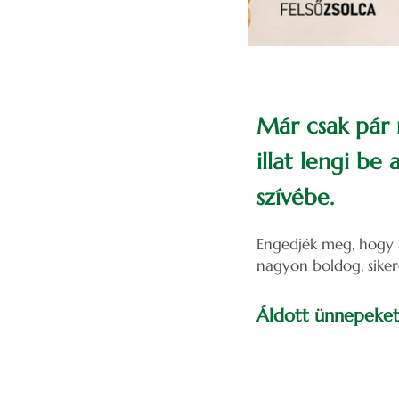
Már csak pár n
illat lengi be
szívébe.
Engedjék meg, hogy a
nagyon boldog, sike
Áldott ünnepeket