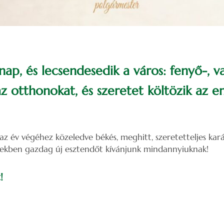
ap, és lecsendesedik a város: fenyő-, va
 az otthonokat, és szeretet költözik az 
z év végéhez közeledve békés, meghitt, szeretetteljes kar
rekben gazdag új esztendőt kívánjunk mindannyiuknak!
!