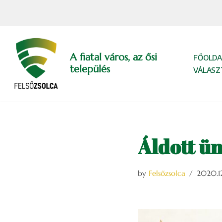
Skip
to
content
A fiatal város, az ősi
FŐOLDA
település
VÁLASZ
Áldott ü
by
Felsőzsolca
2020.12