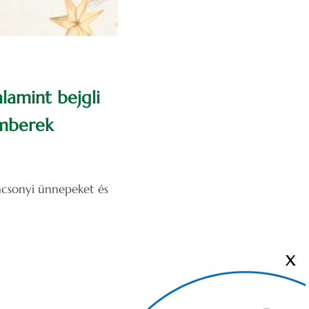
lamint bejgli
emberek
ácsonyi ünnepeket és
X