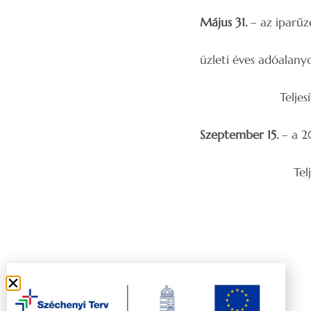
Május 31.
– az iparűzé
üzleti éves adóalanyo
Teljesítés
Szeptember 15.
– a 20
Teljesítés: az 