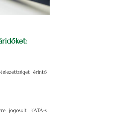
áridőket:
elezettséget érintő
re jogosult KATÁ-s