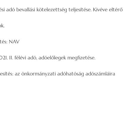
si adó bevallási kötelezettség teljesítése. Kivéve eltérő
k.
: NAV
21. II. félévi adó, adóelőlegek megfizetése.
önkormányzati adóhatóság adószámláira