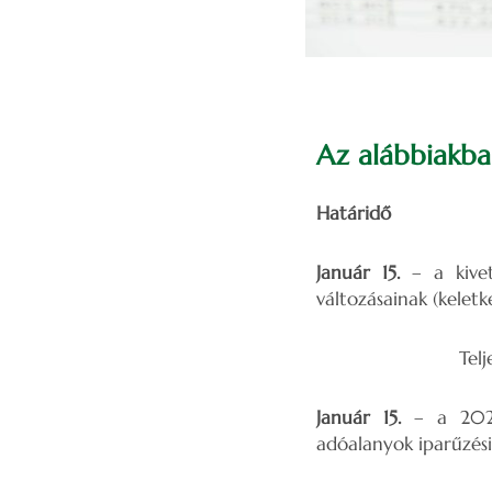
Az alábbiakban
Határidő Adóbev
Január 15.
– a kivet
változásainak (keletk
Teljesítés: az 
Január 15.
– a 2020.
adóalanyok iparűzési