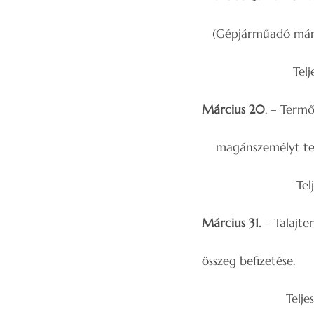
(Gépjárműadó már
Teljesítés: az 
Március 20
. – Term
magánszemélyt terh
Teljesítés: az
Március 31.
– Talajter
összeg befizetése.
Teljesítés: az ö