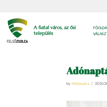
Skip
to
content
A fiatal város, az ősi
FŐOLDA
település
VÁLASZ
Adónaptá
by
Felsőzsolca
2021.01