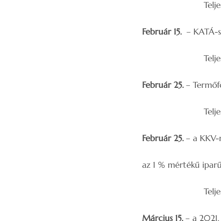
Teljesítés
Február 15.
– KATÁ-s 
Teljesítés: az 
Február 25.
– Termőfö
Teljesítés: az 
Február 25.
– a KKV-n
az 1 % mértékű iparű
Teljesítés
Március 15.
– a 2021. 