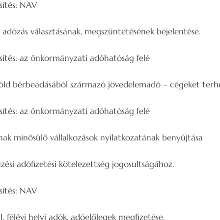
: NAV
adózás választásának, megszüntetésének bejelentése.
önkormányzati adóhatóság felé
ld bérbeadásából származó jövedelemadó – cégeket terhel
önkormányzati adóhatóság felé
ak minősülő vállalkozások nyilatkozatának benyújtása
zési adófizetési kötelezettség jogosultságához.
: NAV
I. félévi helyi adók, adóelőlegek megfizetése.