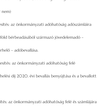
 nem)
önkormányzati adóhatóság adószámláira
őföld bérbeadásából származó jövedelemadó –
elő – adóbevallása.
 önkormányzati adóhatóság felé
helési díj 2020. évi bevallás benyújtása és a bevallott
nkormányzati adóhatóság felé és számlájára