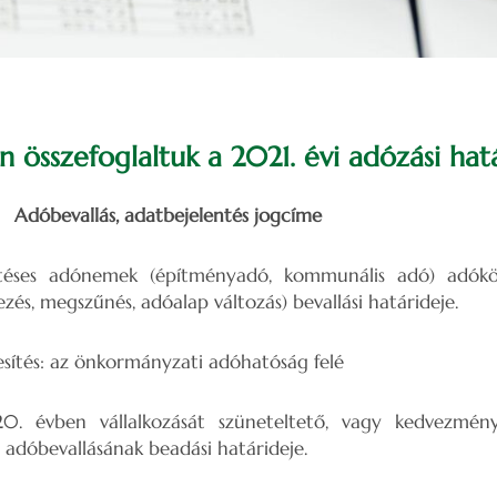
 összefoglaltuk a 2021. évi adózási hat
allás, adatbejelentés jogcíme
éses adónemek (építményadó, kommunális adó) adóköt
ezés, megszűnés, adóalap változás) bevallási határideje.
önkormányzati adóhatóság felé
 évben vállalkozását szüneteltető, vagy kedvezmény
 adóbevallásának beadási határideje.