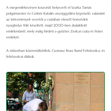
A megemlékezésen koszorút helyezett el Szarka Tamás
polgármester és Csöbör Katalin országgyűlési képviselő, valamint
az intézmények vezetői a csatában elesett honvédek
nyughelye fölé készített, majd 2000-ben átalakított
emlékműnél, mely máig hirdeti a győztes Zsolcai csata és hősei
emlékét.
A műsorban közreműködtek: Csomasz Brass Band Felsőzsolca, és
felsőzsolcai diákok.