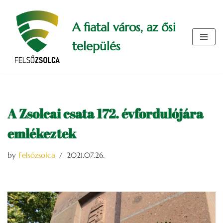
A fiatal város, az ősi
Skip
to
település
content
A Zsolcai csata 172. évfordulójára
emlékeztek
by
Felsőzsolca
2021.07.26.