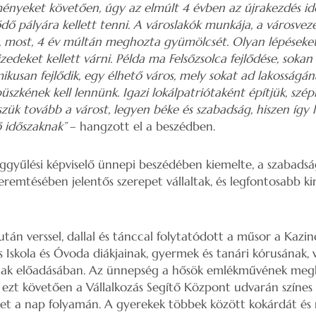
ényeket követően, úgy az elmúlt 4 évben az újrakezdés idő
lődő pályára kellett tenni. A városlakók munkája, a városvez
tt, most, 4 év múltán meghozta gyümölcsét. Olyan lépések
zedeket kellett várni. Példa ma Felsőzsolca fejlődése, sok
kusan fejlődik, egy élhető város, mely sokat ad lakosságá
szkének kell lennünk. Igazi lokálpatriótaként építjük, szép
zük tovább a várost, legyen béke és szabadság, hiszen így l
 időszaknak”
– hangzott el a beszédben.
ggyűlési képviselő ünnepi beszédében kiemelte, a szabadsá
mtésében jelentős szerepet vállaltak, és legfontosabb kin
tán verssel, dallal és tánccal folytatódott a műsor a Kazi
 Iskola és Óvoda diákjainak, gyermek és tanári kórusának, 
nak előadásában. Az ünnepség a hősök emlékművének megk
 ezt követően a Vállalkozás Segítő Központ udvarán színes
et a nap folyamán. A gyerekek többek között kokárdát és 