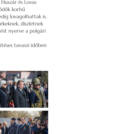
i Huszár és Lovas
lődők korhű
ig lovagolhattak is.
ékeknek, díszletnek
ést nyerve a polgári
téses tavaszi időben