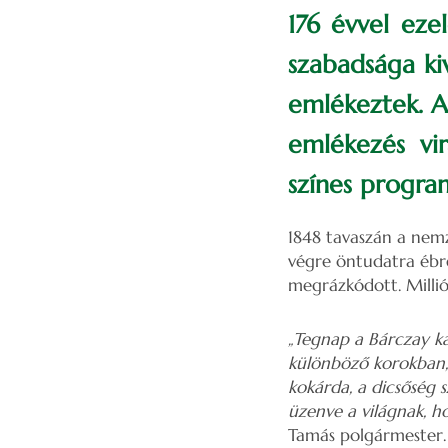
176 évvel eze
szabadsága ki
emlékeztek. A
emlékezés vi
színes progra
1848 tavaszán a nemz
végre öntudatra ébre
megrázkódott. Millió
„Tegnap a Bárczay ka
különböző korokban, 
kokárda, a dicsőség s
üzenve a világnak, h
Tamás polgármester.