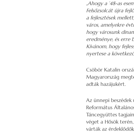
„Ahogy a ’48-as esem
Felsőzsolcát újra fej
a fejlesztések melle
város, amelyekre évti
hogy városunk dinami
eredménye, és erre bü
Kívánom, hogy fejless
nyertese a következő
Csöbör Katalin orszá
Magyarország megtere
adták hazájukért.
Az ünnepi beszédek u
Református Általános
Táncegyüttes tagjai
véget a Hősök terén,
várták az érdeklődők