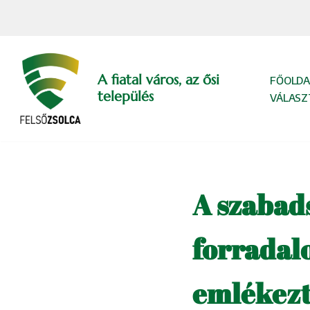
Skip
to
content
A fiatal város, az ősi
FŐOLDA
település
VÁLASZ
A szabad
forradal
emlékezt