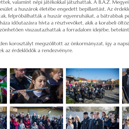
ettek, valamint népi játékokkal játszhattak. A B.A.Z. Megye
ület a huszárok életébe engedett bepillantást. Az érdek
ak, felpróbálhatták a huszár egyenruhákat, a bátrabbak ped
áza időutazásra hívta a résztvevőket, akik a korabeli öltöz
szönhetően visszautazhattak a forradalom idejébe, betekint
en korosztályt megszólított az önkormányzat, így a napsü
ek az érdeklődők a rendezvényre.