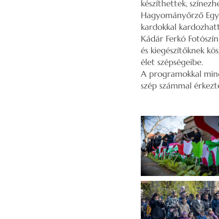
készíthettek, színezh
Hagyományőrző Egyes
kardokkal kardozhatt
Kádár Ferkó Fotószính
és kiegészítőknek kö
élet szépségeibe.
A programokkal mind
szép számmal érkezt