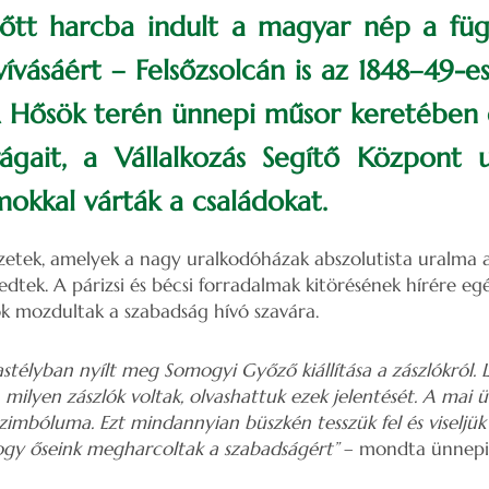
lőtt harcba indult a magyar nép a fü
vívásáért – Felsőzsolcán is az 1848–49-
 Hősök terén ünnepi műsor keretében 
rágait, a Vállalkozás Segítő Központ 
mokkal várták a családokat.
etek, amelyek a nagy uralkodóházak abszolutista uralma a
dtek. A párizsi és bécsi forradalmak kitörésének hírére eg
k mozdultak a szabadság hívó szavára.
stélyban nyílt meg Somogyi Győző kiállítása a zászlókról. 
milyen zászlók voltak, olvashattuk ezek jelentését. A mai 
zimbóluma. Ezt mindannyian büszkén tesszük fel és viseljük 
ogy őseink megharcoltak a szabadságért”
– mondta ünnepi