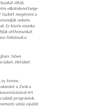
szakát éltük,
etés elkötelezettsége
et tudott megtenni a
an mondják nekem,
nak. Ez közös munka
ítjük otthonunkat.
esz Felsőzsolca
gharc hősei
csüket, életüket
nczy Ferenc
valamint a Zsolca
oszorúzásával ért
 családi programok
nemzeti színű zászlót