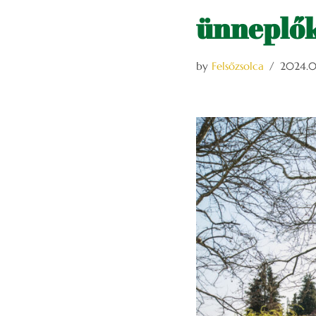
ünneplők
by
Felsőzsolca
2024.03