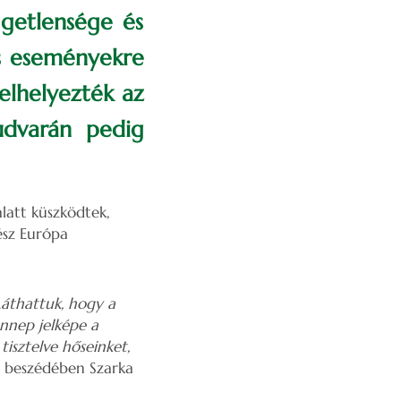
ggetlensége és
es eseményekre
elhelyezték az
udvarán pedig
latt küszködtek,
ész Európa
Láthattuk, hogy a
ünnep jelképe a
tisztelve hőseinket,
 beszédében Szarka