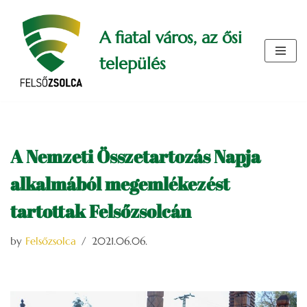
A fiatal város, az ősi
Skip
to
település
content
A Nemzeti Összetartozás Napja
alkalmából megemlékezést
tartottak Felsőzsolcán
by
Felsőzsolca
2021.06.06.