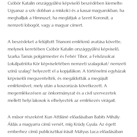
Csöbör Katalin országgyűlési képviselő beszédében kiemelte:
Ugyanaz a szív dobban a miskolci és a kassai magyarokban, ha
meghalljuk a Himnuszt, ha meglátjuk a Szent Koronát, a
nemzeti lobogót, vagy a magyar címert.
A beszédeket a felújított Trianoni emlékmű avatása követte,
melynek keretében Csöbör Katalin országgyűlési képviselő,
Szarka Tamás polgármester és Fehér Tibor, a Felsőzsolcai
Lokálpatrióta Kör képviseletében nemzeti szalagokat/ nemzeti
színű szalag? helyezett el a kopjafákon. A történelmi egyházak
képviselői megszentelték, és megáldották a megújult
emlékművet, mely után a koszorúzás következett. A
megemlékezésen az önkormányzat és a civil szervezetek
mellett helyi lakosok is elhelyezték az emlékezés virágait.
A műsor részeként Kun Attiláné előadásában Babits Mihály:
Áldás a magyarra című versét, míg Krúdy Gyula: Az égett
emberhez című publicisztikai írását Mátyus Luca előadásában