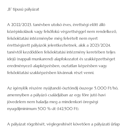
„B” típusú pályázat
A 2022/2023. tanévben utolsó éves, érettségi előtt álló
középiskolások vagy felsőfokú végzettséggel nem rendelkező,
felsőoktatási intézménybe még felvételt nem nyert
érettségizett pályázók jelentkezhetnek, akik a 2023/2024.
tanévtől kezdődően felsőoktatási intézmény keretében teljes
idejű (nappali munkarend) alapfokozatot és szakképzettséget
eredményező alapképzésben, osztatlan képzésben vagy
felsőoktatási szakképzésben kívánnak részt venni.
Az igénylők részére nyújtandó ösztöndíj összege 5.000 Ft/hó,
amennyiben a pályázó családjában az egy főre jutó havi
jövedelem nem haladja meg a mindenkori öregségi
nyugdíjminimum 500 %-át (142.500 Ft).
A pályázat rögzítését, véglegesítését követően a pályázati űrlap