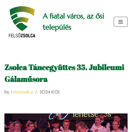
A fiatal város, az ősi
Skip
to
település
content
Zsolca Táncegyüttes 35. Jubileumi
Gálaműsora
by
Felsőzsolca
2024.11.01.