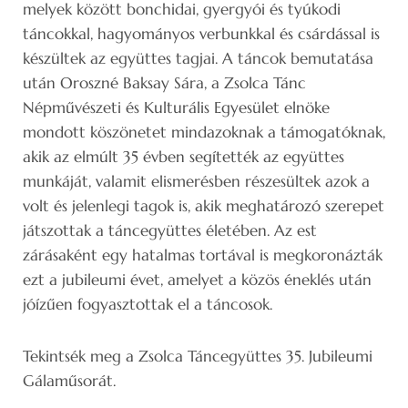
melyek között bonchidai, gyergyói és tyúkodi
táncokkal, hagyományos verbunkkal és csárdással is
készültek az együttes tagjai. A táncok bemutatása
után Oroszné Baksay Sára, a Zsolca Tánc
Népművészeti és Kulturális Egyesület elnöke
mondott köszönetet mindazoknak a támogatóknak,
akik az elmúlt 35 évben segítették az együttes
munkáját, valamit elismerésben részesültek azok a
volt és jelenlegi tagok is, akik meghatározó szerepet
játszottak a táncegyüttes életében. Az est
zárásaként egy hatalmas tortával is megkoronázták
ezt a jubileumi évet, amelyet a közös éneklés után
jóízűen fogyasztottak el a táncosok.
Tekintsék meg a Zsolca Táncegyüttes 35. Jubileumi
Gálaműsorát.