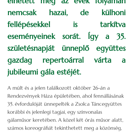
élhetett meg az évek folyamán
nemcsak hazai, de külhoni
fellépésekkel is tarkítva
eseményeinek sorát. Így a 35.
születésnapját ünneplő együttes
gazdag repertoárral várta a
jubileumi gála estéjét.
A múlt és a jelen találkozott október 26-án a
Rendezvények Háza épületében, ahol fennállásának
35. évfordulóját ünnepelték a Zsolca Táncegyüttes
korábbi és jelenlegi tagjai, egy színvonalas
gálaműsor keretében. A közel két órás műsor alatt,
számos koreográfiát tekinthetett meg a közönség,