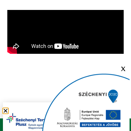
X
Copyright © 2021 FELSŐZSOLCA ÖNKORMÁNYZAT |