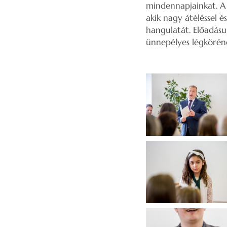
mindennapjainkat. A
akik nagy átéléssel é
hangulatát. Előadásu
ünnepélyes légköré