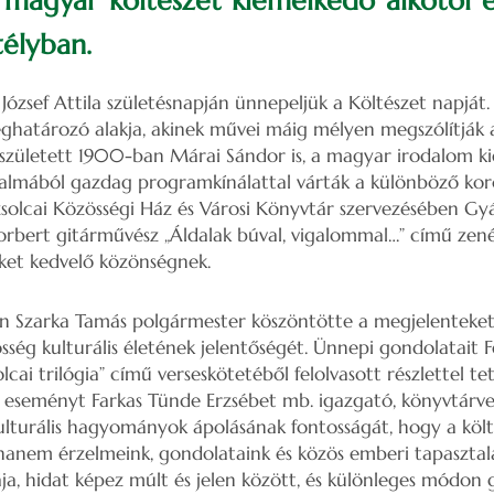
a magyar költészet kiemelkedő alkotói 
télyban.
, József Attila születésnapján ünnepeljük a Költészet napját. 
határozó alakja, akinek művei máig mélyen megszólítják a
zületett 1900-ban Márai Sándor is, a magyar irodalom ki
kalmából gazdag programkínálattal várták a különböző kor
őzsolcai Közösségi Ház és Városi Könyvtár szervezésében Gy
rbert gitárművész „Áldalak búval, vigalommal…” című zené
ket kedvelő közönségnek.
 Szarka Tamás polgármester köszöntötte a megjelenteket
sség kulturális életének jelentőségét. Ünnepi gondolatait F
solcai trilógia” című verseskötetéből felolvasott részlettel t
 eseményt Farkas Tünde Erzsébet mb. igazgató, könyvtárve
ulturális hagyományok ápolásának fontosságát, hogy a köl
hanem érzelmeink, gondolataink és közös emberi tapasztala
ja, hidat képez múlt és jelen között, és különleges módon 