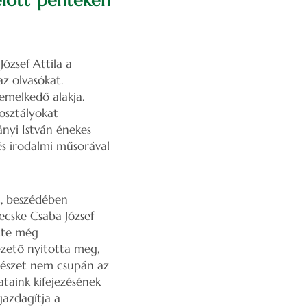
előtt pénteken
József Attila a
z olvasókat.
emelkedő alakja.
osztályokat
ányi István énekes
s irodalmi műsorával
, beszédében
ecske Csaba József
ette még
zető nyitotta meg,
tészet nem csupán az
taink kifejezésének
gazdagítja a