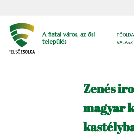
Skip
to
content
A fiatal város, az ősi
FŐOLDA
település
VÁLASZ
Zenés iro
magyar k
kastélyb