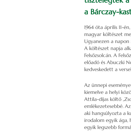
tisztelegtek 
a Bárczay-kas
1964 óta április 11-én
magyar költészet meg
Ugyanezen a napon s
A költészet napja al
Felsőzsolcán. A Fels
előadó és Abuczki No
kedveskedett a verse
Az ünnepi eseményen
kiemelve a helyi közö
Attila-díjas költő „Z
emlékezetesebbé. Az
aki hangsúlyozta a k
irodalom egyik ága, 
egyik legszebb formá