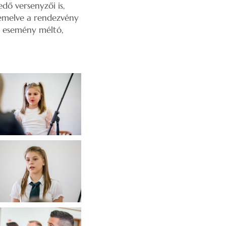
ő versenyzői is,
s emelve a rendezvény
z esemény méltó,