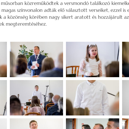
 műsorban közreműködtek a versmondó találkozó kiemelked
s magas színvonalon adták elő választott verseiket, ezzel i
k a közönség körében nagy sikert aratott és hozzájárult a
nek megteremtéséhez.