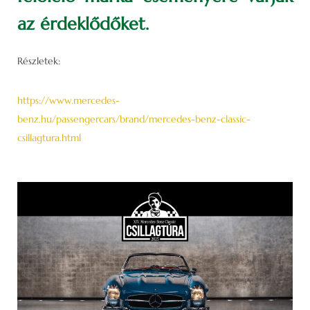
az érdeklődőket.
Részletek:
https://www.mercedes-
benz.hu/passengercars/brand/mercedes-benz-classic-
csillagtura.html