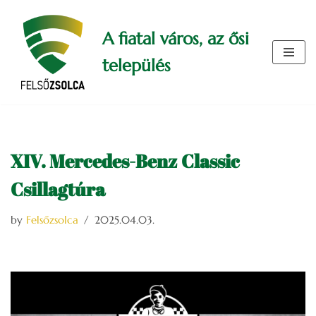
A fiatal város, az ősi
Skip
to
település
content
XIV. Mercedes-Benz Classic
Csillagtúra
by
Felsőzsolca
2025.04.03.