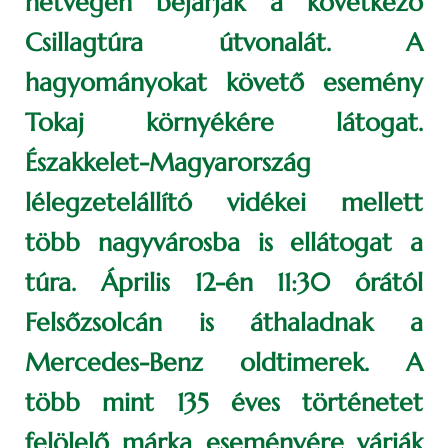
hétvégén bejárják a következő
Csillagtúra útvonalát. A
hagyományokat követő esemény
Tokaj környékére látogat.
Északkelet-Magyarország
lélegzetelállító vidékei mellett
több nagyvárosba is ellátogat a
túra. Április 12-én 11:30 órától
Felsőzsolcán is áthaladnak a
Mercedes-Benz oldtimerek. A
több mint 135 éves történetet
felölelő márka eseményére várják