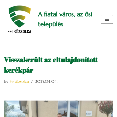
A fiatal város, az ősi
Skip
to
település
content
Visszakerült az eltulajdonított
kerékpár
by
Felsőzsolca
2025.04.04.