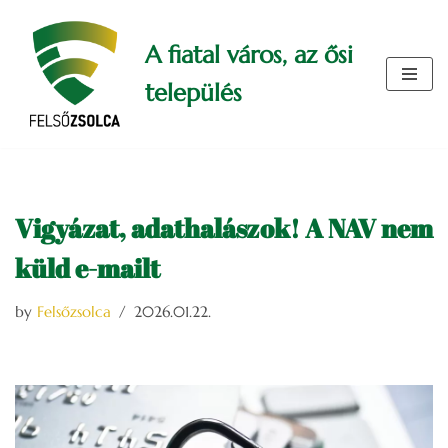
A fiatal város, az ősi
Skip
to
település
content
Vigyázat, adathalászok! A NAV nem
küld e-mailt
by
Felsőzsolca
2026.01.22.