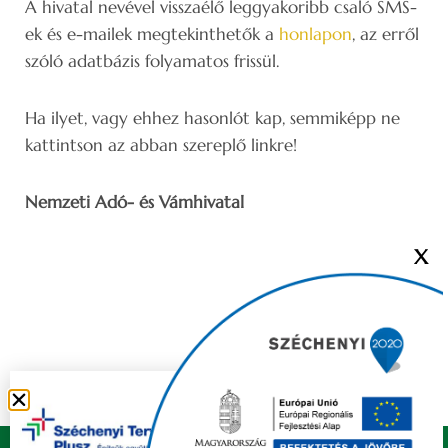
A hivatal nevével visszaélő leggyakoribb csaló SMS-
ek és e-mailek megtekinthetők a
honlapon
, az erről
szóló adatbázis folyamatos frissül.
Ha ilyet, vagy ehhez hasonlót kap, semmiképp ne
kattintson az abban szereplő linkre!
Nemzeti Adó- és Vámhivatal
X
Copyright © 2021 FELSŐZSOLCA ÖNKORMÁNYZAT |