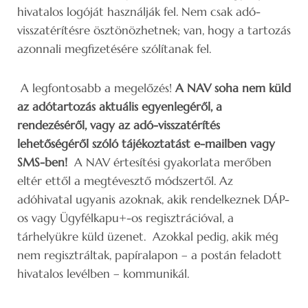
hivatalos logóját használják fel. Nem csak adó-
visszatérítésre ösztönözhetnek; van, hogy a tartozás
azonnali megfizetésére szólítanak fel.
A legfontosabb a megelőzés!
A NAV soha nem küld
az adótartozás aktuális egyenlegéről, a
rendezéséről, vagy az adó-visszatérítés
lehetőségéről szóló tájékoztatást e-mailben vagy
SMS-ben!
A NAV értesítési gyakorlata merőben
eltér ettől a megtévesztő módszertől. Az
adóhivatal ugyanis azoknak, akik rendelkeznek DÁP-
os vagy Ügyfélkapu+-os regisztrációval, a
tárhelyükre küld üzenet. Azokkal pedig, akik még
nem regisztráltak, papíralapon – a postán feladott
hivatalos levélben – kommunikál.