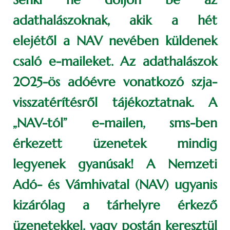
adathalászoknak, akik a hét
elejétől a NAV nevében küldenek
csaló e-maileket. Az adathalászok
2025-ös adóévre vonatkozó szja-
visszatérítésről tájékoztatnak. A
„NAV-tól” e-mailen, sms-ben
érkezett üzenetek mindig
legyenek gyanúsak! A Nemzeti
Adó- és Vámhivatal (NAV) ugyanis
kizárólag a tárhelyre érkező
üzenetekkel, vagy postán keresztül