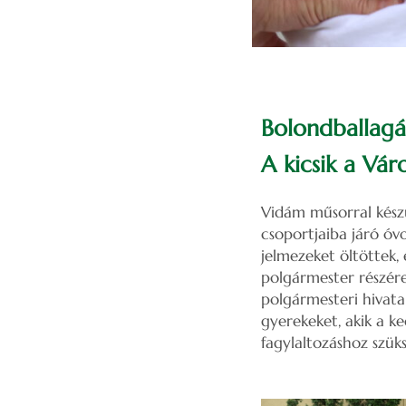
Bolondballagá
A kicsik a Vá
Vidám műsorral kész
csoportjaiba járó óv
jelmezeket öltöttek,
polgármester részére
polgármesteri hivat
gyerekeket, akik a k
fagylaltozáshoz szük