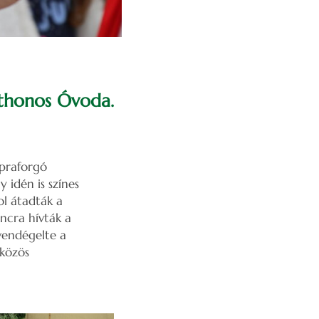
tthonos Óvoda.
praforgó
idén is színes
ol átadták a
ncra hívták a
vendégelte a
 közös