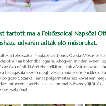
st tartott ma a Felsőzsolcai Napközi O
rosháza udvarán adták elő műsorukat.
ültek a Felsőzsolcai Napközi Otthonos Óvoda Mókus és Na
odások a mai bolondballagásra. Ahogyan minden évben, úgy 
 és az óvó nénik kíséretében ellátogattak a Városházára, ah
 a ballagásukra szóló meghívókat, majd közös éneklésre, tá
al dolgozóit. Szarka Tamás polgármester ezt követően meg
edves műsorért cserébe, ez alkalommal is összegyűjtötték a
séges zsebpénzt.