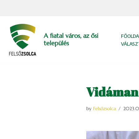
Skip
to
content
A fiatal város, az ősi
FŐOLDA
település
VÁLASZ
Vidáman 
by
Felsőzsolca
2023.0