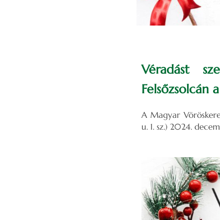
Véradást sz
Felsőzsolcán 
A Magyar Vöröskeres
u. 1. sz.) 2024. dece