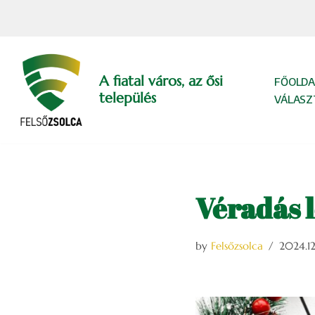
Skip
to
content
A fiatal város, az ősi
FŐOLDA
település
VÁLASZ
Véradás 
by
Felsőzsolca
2024.12