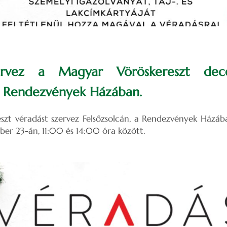
ervez a Magyar Vöröskereszt de
a Rendezvények Házában.
zt véradást szervez Felsőzsolcán, a Rendezvények Házában
mber 23-án, 11:00 és 14:00 óra között.