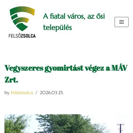
A fiatal város, az ősi
Skip
to
település
content
Vegyszeres gyomirtást végez a MÁV
Zrt.
by
Felsőzsolca
2026.03.25.