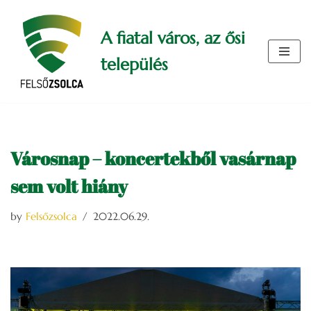
A fiatal város, az ősi
Skip
to
település
content
Városnap – koncertekből vasárnap
sem volt hiány
by
Felsőzsolca
2022.06.29.