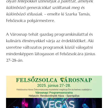
olyan fellépőkkel színesítjük a palettát, amelyek
különböző generációkat szólítanak meg és
különböző stílusúak. –
emelte ki Szarka Tamás,
Felsőzsolca polgármestere.
A Városnap tehát gazdag programkínálattal és
kulináris élményekkel várja az érdeklődőket. Aki
szeretne változatos programok közül válogatni
mindenképpen látogasson el Felsőzsolcára június
27-28-án.