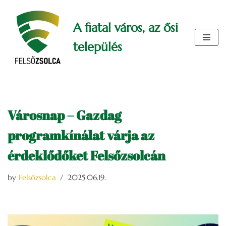
A fiatal város, az ősi
Skip
to
település
content
Városnap – Gazdag
programkínálat várja az
érdeklődőket Felsőzsolcán
by
Felsőzsolca
2025.06.19.