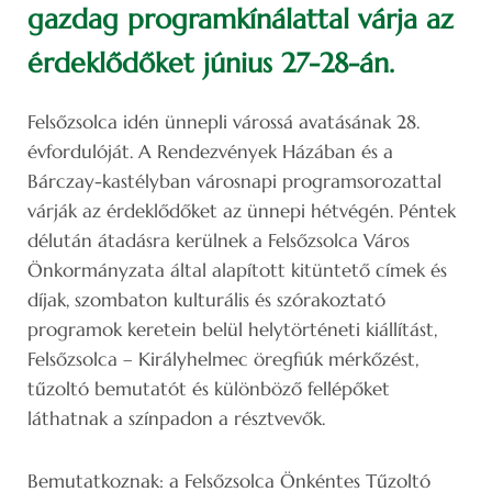
gazdag programkínálattal várja az
érdeklődőket június 27-28-án.
Felsőzsolca idén ünnepli várossá avatásának 28.
évfordulóját. A Rendezvények Házában és a
Bárczay-kastélyban városnapi programsorozattal
várják az érdeklődőket az ünnepi hétvégén. Péntek
délután átadásra kerülnek a Felsőzsolca Város
Önkormányzata által alapított kitüntető címek és
díjak, szombaton kulturális és szórakoztató
programok keretein belül helytörténeti kiállítást,
Felsőzsolca – Királyhelmec öregfiúk mérkőzést,
tűzoltó bemutatót és különböző fellépőket
láthatnak a színpadon a résztvevők.
Bemutatkoznak: a Felsőzsolca Önkéntes Tűzoltó