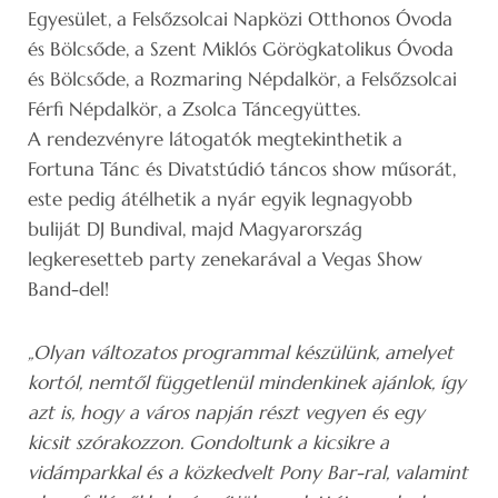
Egyesület, a Felsőzsolcai Napközi Otthonos Óvoda
és Bölcsőde, a Szent Miklós Görögkatolikus Óvoda
és Bölcsőde, a Rozmaring Népdalkör, a Felsőzsolcai
Férfi Népdalkör, a Zsolca Táncegyüttes.
A rendezvényre látogatók megtekinthetik a
Fortuna Tánc és Divatstúdió táncos show műsorát,
este pedig átélhetik a nyár egyik legnagyobb
buliját DJ Bundival, majd Magyarország
legkeresetteb party zenekarával a Vegas Show
Band-del!
„Olyan változatos programmal készülünk, amelyet
kortól, nemtől függetlenül mindenkinek ajánlok, így
azt is, hogy a város napján részt vegyen és egy
kicsit szórakozzon. Gondoltunk a kicsikre a
vidámparkkal és a közkedvelt Pony Bar-ral, valamint