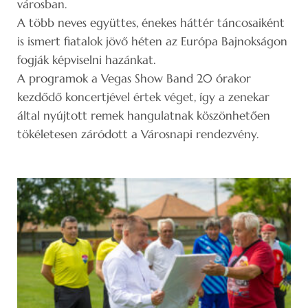
városban.
A több neves együttes, énekes háttér táncosaiként
is ismert fiatalok jövő héten az Európa Bajnokságon
fogják képviselni hazánkat.
A programok a Vegas Show Band 20 órakor
kezdődő koncertjével értek véget, így a zenekar
által nyújtott remek hangulatnak köszönhetően
tökéletesen záródott a Városnapi rendezvény.