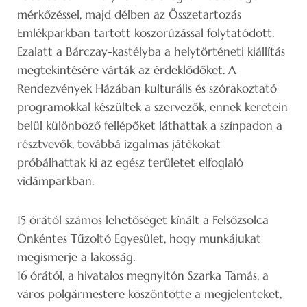
mérkőzéssel, majd délben az Összetartozás
Emlékparkban tartott koszorúzással folytatódott.
Ezalatt a Bárczay-kastélyba a helytörténeti kiállítás
megtekintésére várták az érdeklődőket. A
Rendezvények Házában kulturális és szórakoztató
programokkal készültek a szervezők, ennek keretein
belül különböző fellépőket láthattak a színpadon a
résztvevők, továbbá izgalmas játékokat
próbálhattak ki az egész területet elfoglaló
vidámparkban.
15 órától számos lehetőséget kínált a Felsőzsolca
Önkéntes Tűzoltó Egyesület, hogy munkájukat
megismerje a lakosság.
16 órától, a hivatalos megnyitón Szarka Tamás, a
város polgármestere köszöntötte a megjelenteket,