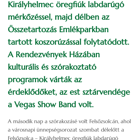
Királyhelmec öregfiúk labdarúgó
mérkőzéssel, majd délben az
Összetartozás Emlékparkban
tartott koszorúzással folytatódott.
A Rendezvények Házában
kulturális és szórakoztató
programok várták az
érdeklődőket, az est sztárvendége
a Vegas Show Band volt.
A második nap a szórakozásé volt Felsőzsolcán, ahol
a városnapi ünnepségsorozat szombat délelőtt a
Felsőzsolca – Királyhelmec öregfiúk labdarúgó