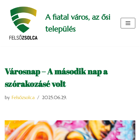
A fiatal város, az ősi
Skip
to
település
content
Városnap – A második nap a
szórakozásé volt
by
Felsőzsolca
2025.06.29.