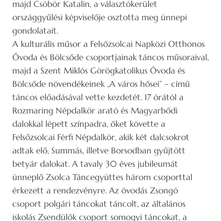
majd Csöbör Katalin, a választókerület
országgyűlési képviselője osztotta meg ünnepi
gondolatait.
A kulturális műsor a Felsőzsolcai Napközi Otthonos
Óvoda és Bölcsőde csoportjainak táncos műsoraival,
majd a Szent Miklós Görögkatolikus Óvoda és
Bölcsőde növendékeinek „A város hősei” – című
táncos előadásával vette kezdetét. 17 órától a
Rozmaring Népdalkör arató és Magyarbődi
dalokkal lépett színpadra, őket követte a
Felsőzsolcai Férfi Népdalkör, akik két dalcsokrot
adtak elő, Summás, illetve Borsodban gyűjtött
betyár dalokat. A tavaly 30 éves jubileumát
ünneplő Zsolca Táncegyüttes három csoporttal
érkezett a rendezvényre. Az óvodás Zsongó
csoport polgári táncokat táncolt, az általános
iskolás Zsendülők csoport somogyi táncokat, a