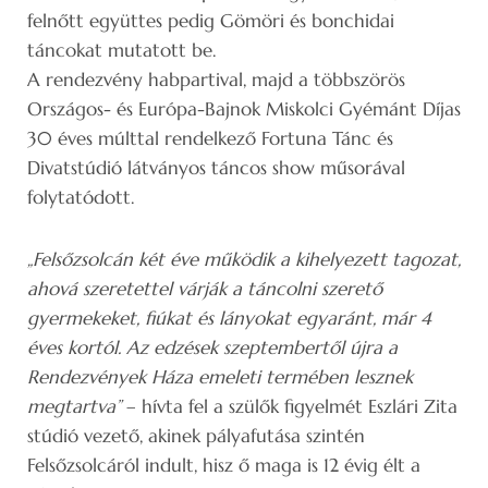
felnőtt együttes pedig Gömöri és bonchidai
táncokat mutatott be.
A rendezvény habpartival, majd a többszörös
Országos- és Európa-Bajnok Miskolci Gyémánt Díjas
30 éves múlttal rendelkező Fortuna Tánc és
Divatstúdió látványos táncos show műsorával
folytatódott.
„Felsőzsolcán két éve működik a kihelyezett tagozat,
ahová szeretettel várják a táncolni szerető
gyermekeket, fiúkat és lányokat egyaránt, már 4
éves kortól. Az edzések szeptembertől újra a
Rendezvények Háza emeleti termében lesznek
megtartva”
– hívta fel a szülők figyelmét Eszlári Zita
stúdió vezető, akinek pályafutása szintén
Felsőzsolcáról indult, hisz ő maga is 12 évig élt a