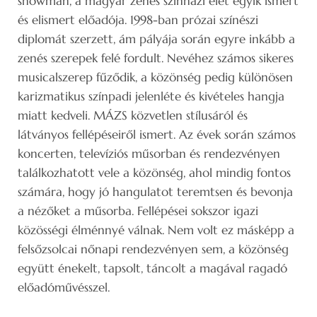
showman, a magyar zenés színházi élet egyik ismert
és elismert előadója. 1998-ban prózai színészi
diplomát szerzett, ám pályája során egyre inkább a
zenés szerepek felé fordult. Nevéhez számos sikeres
musicalszerep fűződik, a közönség pedig különösen
karizmatikus színpadi jelenléte és kivételes hangja
miatt kedveli. MÁZS közvetlen stílusáról és
látványos fellépéseiről ismert. Az évek során számos
koncerten, televíziós műsorban és rendezvényen
találkozhatott vele a közönség, ahol mindig fontos
számára, hogy jó hangulatot teremtsen és bevonja
a nézőket a műsorba. Fellépései sokszor igazi
közösségi élménnyé válnak. Nem volt ez másképp a
felsőzsolcai nőnapi rendezvényen sem, a közönség
együtt énekelt, tapsolt, táncolt a magával ragadó
előadóművésszel.