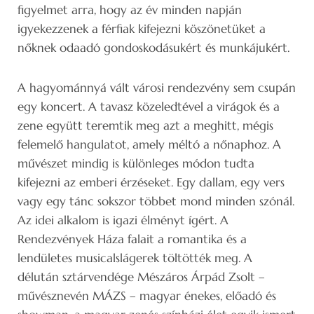
figyelmet arra, hogy az év minden napján
igyekezzenek a férfiak kifejezni köszönetüket a
nőknek odaadó gondoskodásukért és munkájukért.
A hagyománnyá vált városi rendezvény sem csupán
egy koncert. A tavasz közeledtével a virágok és a
zene együtt teremtik meg azt a meghitt, mégis
felemelő hangulatot, amely méltó a nőnaphoz. A
művészet mindig is különleges módon tudta
kifejezni az emberi érzéseket. Egy dallam, egy vers
vagy egy tánc sokszor többet mond minden szónál.
Az idei alkalom is igazi élményt ígért. A
Rendezvények Háza falait a romantika és a
lendületes musicalslágerek töltötték meg. A
délután sztárvendége Mészáros Árpád Zsolt –
művésznevén MÁZS – magyar énekes, előadó és