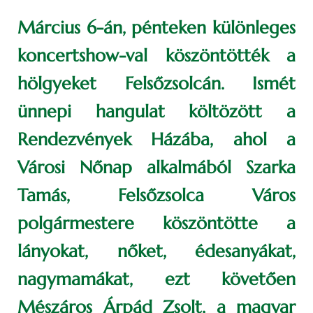
Március 6-án, pénteken különleges
koncertshow-val köszöntötték a
hölgyeket Felsőzsolcán. Ismét
ünnepi hangulat költözött a
Rendezvények Házába, ahol a
Városi Nőnap alkalmából Szarka
Tamás, Felsőzsolca Város
polgármestere köszöntötte a
lányokat, nőket, édesanyákat,
nagymamákat, ezt követően
Mészáros Árpád Zsolt, a magyar