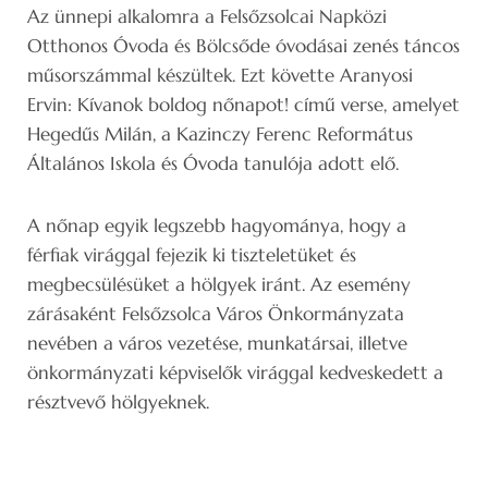
Az ünnepi alkalomra a Felsőzsolcai Napközi
Otthonos Óvoda és Bölcsőde óvodásai zenés táncos
műsorszámmal készültek. Ezt követte Aranyosi
Ervin: Kívanok boldog nőnapot! című verse, amelyet
Hegedűs Milán, a Kazinczy Ferenc Református
Általános Iskola és Óvoda tanulója adott elő.
A nőnap egyik legszebb hagyománya, hogy a
férfiak virággal fejezik ki tiszteletüket és
megbecsülésüket a hölgyek iránt. Az esemény
zárásaként Felsőzsolca Város Önkormányzata
nevében a város vezetése, munkatársai, illetve
önkormányzati képviselők virággal kedveskedett a
résztvevő hölgyeknek.