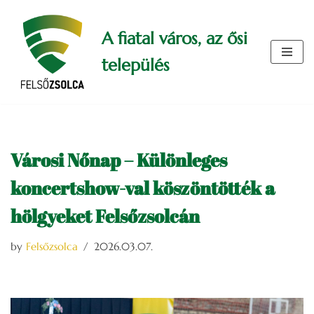
A fiatal város, az ősi
Skip
to
település
content
Városi Nőnap – Különleges
koncertshow-val köszöntötték a
hölgyeket Felsőzsolcán
by
Felsőzsolca
2026.03.07.