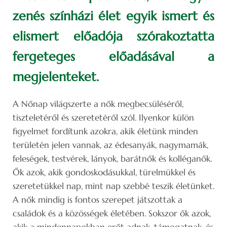
zenés színházi élet egyik ismert és
elismert előadója szórakoztatta
fergeteges előadásával a
megjelenteket.
A Nőnap világszerte a nők megbecsüléséről,
tiszteletéről és szeretetéről szól. Ilyenkor külön
figyelmet fordítunk azokra, akik életünk minden
területén jelen vannak, az édesanyák, nagymamák,
feleségek, testvérek, lányok, barátnők és kolléganők.
Ők azok, akik gondoskodásukkal, türelmükkel és
szeretetükkel nap, mint nap szebbé teszik életünket.
A nők mindig is fontos szerepet játszottak a
családok és a közösségek életében. Sokszor ők azok,
akik a mindennapokban erőt adnak, támogatnak, és