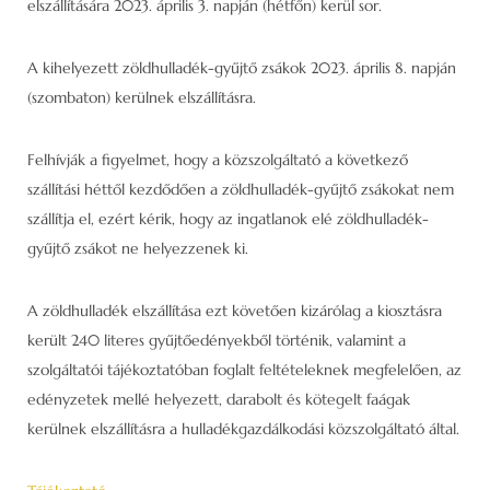
elszállítására 2023. április 3. napján (hétfőn) kerül sor.
A kihelyezett zöldhulladék-gyűjtő zsákok 2023. április 8. napján
(szombaton) kerülnek elszállításra.
Felhívják a figyelmet, hogy a közszolgáltató a következő
szállítási héttől kezdődően a zöldhulladék-gyűjtő zsákokat nem
szállítja el, ezért kérik, hogy az ingatlanok elé zöldhulladék-
gyűjtő zsákot ne helyezzenek ki.
A zöldhulladék elszállítása ezt követően kizárólag a kiosztásra
került 240 literes gyűjtőedényekből történik, valamint a
szolgáltatói tájékoztatóban foglalt feltételeknek megfelelően, az
edényzetek mellé helyezett, darabolt és kötegelt faágak
kerülnek elszállításra a hulladékgazdálkodási közszolgáltató által.