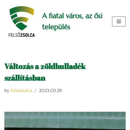
A fiatal város, az ősi
Skip
to
település
content
Változás a zöldhulladék
szállításban
by
Felsőzsolca
2023.03.29.