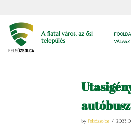
Skip
to
content
A fiatal város, az ősi
FŐOLDA
település
VÁLASZ
Utasigény
autóbusz
by
Felsőzsolca
2023.07