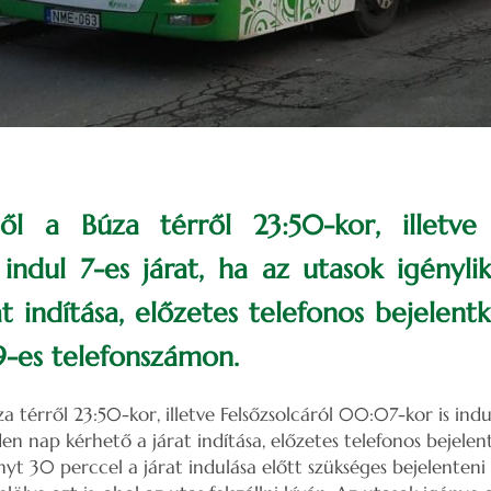
ől a Búza térről 23:50-kor, illetve 
indul 7-es járat, ha az utasok igényl
t indítása, előzetes telefonos bejelent
-es telefonszámon.
a térről 23:50-kor, illetve Felsőzsolcáról 00:07-kor is indul
en nap kérhető a járat indítása, előzetes telefonos bejelen
ényt 30 perccel a járat indulása előtt szükséges bejelenten