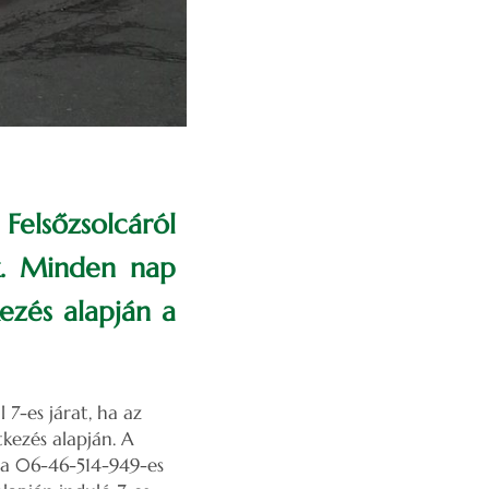
Felsőzsolcáról
ik. Minden nap
kezés alapján a
 7-es járat, ha az
tkezés alapján. A
i a 06-46-514-949-es