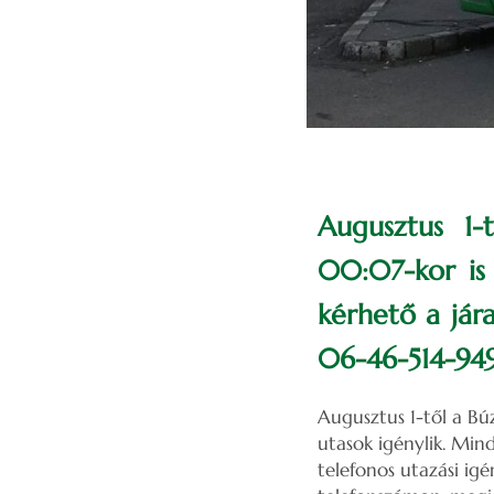
Augusztus 1-t
00:07-kor is 
kérhető a jára
06-46-514-949
Augusztus 1-től a Búz
utasok igénylik. Mind
telefonos utazási ig