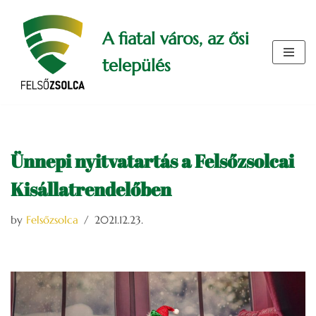
A fiatal város, az ősi
Skip
to
település
content
Ünnepi nyitvatartás a Felsőzsolcai
Kisállatrendelőben
by
Felsőzsolca
2021.12.23.