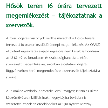
Hősök terén 16 órára tervezett
megemlékezést – tájékoztatnak a
szervezők.
A rossz időjárási viszonyok miatt elmaradhat a Hősök terére
tervezett 16 órakor kezdődő ünnepi megemlékezés. Az OMSZ-
el történt egyeztetés alapján egyelőre nem került lemondásra
az 1848-49-es forradalom és szabadságharc tiszteletére
szervezett megemlékezés, azonban a délutáni időjárás
függvényében kerül megrendezésre a szervezők tájékoztatása
szerint.
A 17 órakor kezdődő „Kárpátalja” című magyar, ruszin és ukrán
képzőművészek kiállításának megnyitójára továbbra is
szeretettel várják az érdeklődőket az újra nyitott Bárczay-