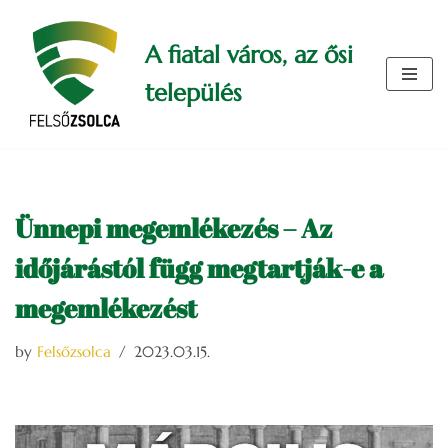
A fiatal város, az ősi
Skip
to
település
content
Ünnepi megemlékezés – Az
időjárástól függ megtartják-e a
megemlékezést
by
Felsőzsolca
2023.03.15.