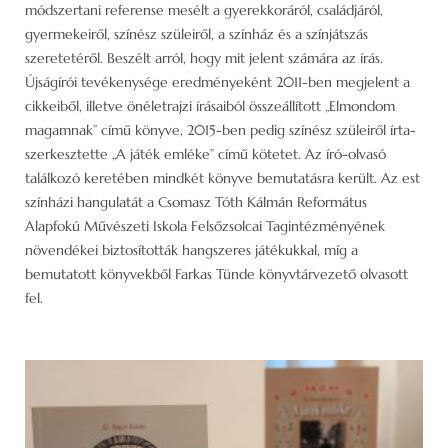
módszertani referense mesélt a gyerekkoráról, családjáról,
gyermekeiről, színész szüleiről, a színház és a színjátszás
szeretetéről. Beszélt arról, hogy mit jelent számára az írás.
Újságírói tevékenysége eredményeként 2011-ben megjelent a
cikkeiből, illetve önéletrajzi írásaiból összeállított „Elmondom
magamnak” című könyve, 2015-ben pedig színész szüleiről írta-
szerkesztette „A játék emléke” című kötetet. Az író-olvasó
találkozó keretében mindkét könyve bemutatásra került. Az est
színházi hangulatát a Csomasz Tóth Kálmán Református
Alapfokú Művészeti Iskola Felsőzsolcai Tagintézményének
növendékei biztosították hangszeres játékukkal, míg a
bemutatott könyvekből Farkas Tünde könyvtárvezető olvasott
fel.