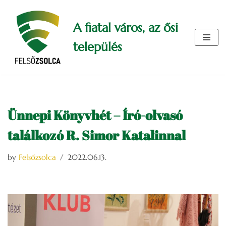
A fiatal város, az ősi
Skip
to
település
content
Ünnepi Könyvhét – Író-olvasó
találkozó R. Simor Katalinnal
by
Felsőzsolca
2022.06.13.