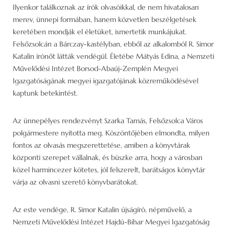
Ilyenkor találkoznak az írók olvasóikkal, de nem hivatalosan
merev, ünnepi formában, hanem közvetlen beszélgetések
keretében mondják el életüket, ismertetik munkájukat.
Felsőzsolcán a Bárczay-kastélyban, ebből az alkalomból R. Simor
Katalin írónőt látták vendégül. Életébe Mátyás Edina, a Nemzeti
Művelődési Intézet Borsod-Abaúj-Zemplén Megyei
Igazgatóságának megyei igazgatójának közreműködésével
kaptunk betekintést.
Az ünnepélyes rendezvényt Szarka Tamás, Felsőzsolca Város
polgármestere nyitotta meg. Köszöntőjében elmondta, milyen
fontos az olvasás megszerettetése, amiben a könyvtárak
központi szerepet vállalnak, és büszke arra, hogy a városban
közel harmincezer kötetes, jól felszerelt, barátságos könyvtár
várja az olvasni szerető könyvbarátokat.
Az este vendége, R. Simor Katalin újságíró, népművelő, a
Nemzeti Művelődési Intézet Hajdú-Bihar Megyei Igazgatóság