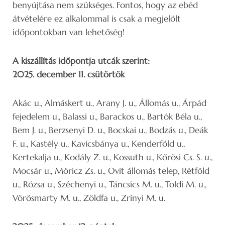
benyújtása nem szükséges. Fontos, hogy az ebéd
átvételére ez alkalommal is csak a megjelölt
időpontokban van lehetőség!
A kiszállítás időpontja utcák szerint:
2025. december 11. csütörtök
Akác u., Almáskert u., Arany J. u., Állomás u., Árpád
fejedelem u., Balassi u., Barackos u., Bartók Béla u.,
Bem J. u., Berzsenyi D. u., Bocskai u., Bodzás u., Deák
F. u., Kastély u., Kavicsbánya u., Kenderföld u.,
Kertekalja u., Kodály Z. u., Kossuth u., Kőrösi Cs. S. u.,
Mocsár u., Móricz Zs. u., Ovit állomás telep, Rétföld
u., Rózsa u., Széchenyi u., Táncsics M. u., Toldi M. u.,
Vörösmarty M. u., Zöldfa u., Zrínyi M. u.