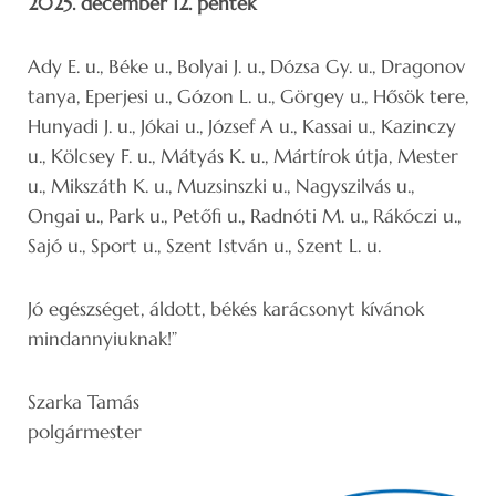
2025. december 12. péntek
Ady E. u., Béke u., Bolyai J. u., Dózsa Gy. u., Dragonov
tanya, Eperjesi u., Gózon L. u., Görgey u., Hősök tere,
Hunyadi J. u., Jókai u., József A u., Kassai u., Kazinczy
u., Kölcsey F. u., Mátyás K. u., Mártírok útja, Mester
u., Mikszáth K. u., Muzsinszki u., Nagyszilvás u.,
Ongai u., Park u., Petőfi u., Radnóti M. u., Rákóczi u.,
Sajó u., Sport u., Szent István u., Szent L. u.
Jó egészséget, áldott, békés karácsonyt kívánok
mindannyiuknak!”
Szarka Tamás
polgármester