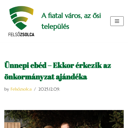
A fiatal város, az ősi
Skip
to
település
content
Ünnepi ebéd – Ekkor érkezik az
önkormányzat ajándéka
by
Felsőzsolca
2025.12.09.