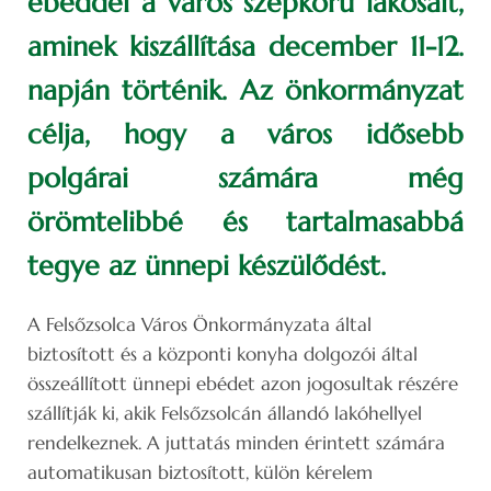
ebéddel a város szépkorú lakosait,
aminek kiszállítása december 11-12.
napján történik. Az önkormányzat
célja, hogy a város idősebb
polgárai számára még
örömtelibbé és tartalmasabbá
tegye az ünnepi készülődést.
A Felsőzsolca Város Önkormányzata által
biztosított és a központi konyha dolgozói által
összeállított ünnepi ebédet azon jogosultak részére
szállítják ki, akik Felsőzsolcán állandó lakóhellyel
rendelkeznek. A juttatás minden érintett számára
automatikusan biztosított, külön kérelem