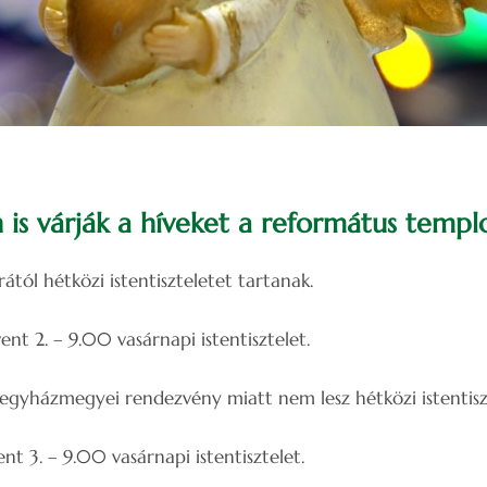
s várják a híveket a református temp
tól hétközi istentiszteletet tartanak.
t 2. – 9.00 vasárnapi istentisztelet.
gyházmegyei rendezvény miatt nem lesz hétközi istentiszt
t 3. – 9.00 vasárnapi istentisztelet.