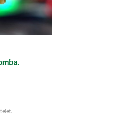
lomba.
elet.