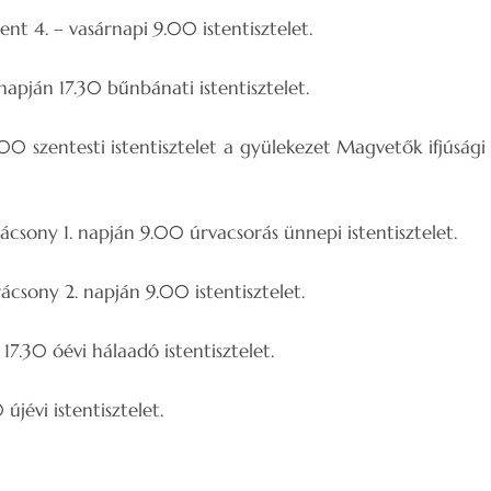
nt 4. – vasárnapi 9.00 istentisztelet.
apján 17.30 bűnbánati istentisztelet.
0 szentesti istentisztelet a gyülekezet Magvetők ifjúság
csony 1. napján 9.00 úrvacsorás ünnepi istentisztelet.
csony 2. napján 9.00 istentisztelet.
7.30 óévi hálaadó istentisztelet.
újévi istentisztelet.