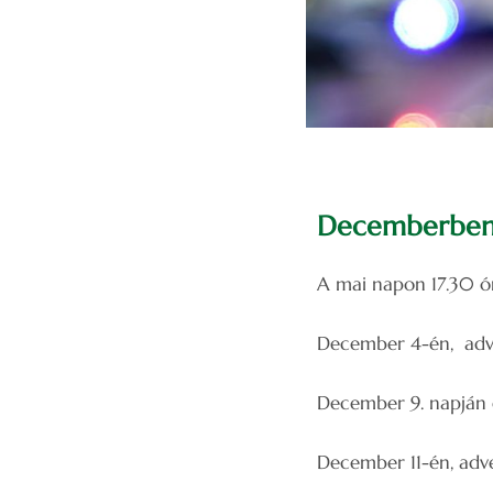
Decemberben i
A mai napon 17.30 órá
December 4-én, adven
December 9. napján e
December 11-én, adven