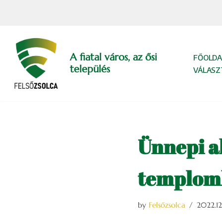
Skip
to
content
A fiatal város, az ősi
FŐOLDA
település
VÁLASZ
Ünnepi a
templom
by
Felsőzsolca
2022.12