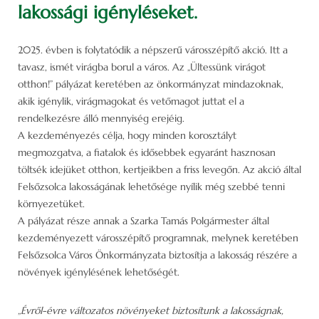
lakossági igényléseket.
2025. évben is folytatódik a népszerű városszépítő akció. Itt a
tavasz, ismét virágba borul a város. Az „Ültessünk virágot
otthon!” pályázat keretében az önkormányzat mindazoknak,
akik igénylik, virágmagokat és vetőmagot juttat el a
rendelkezésre álló mennyiség erejéig.
A kezdeményezés célja, hogy minden korosztályt
megmozgatva, a fiatalok és idősebbek egyaránt hasznosan
töltsék idejüket otthon, kertjeikben a friss levegőn. Az akció által
Felsőzsolca lakosságának lehetősége nyílik még szebbé tenni
környezetüket.
A pályázat része annak a Szarka Tamás Polgármester által
kezdeményezett városszépítő programnak, melynek keretében
Felsőzsolca Város Önkormányzata biztosítja a lakosság részére a
növények igénylésének lehetőségét.
„Évről-évre változatos növényeket biztosítunk a lakosságnak,