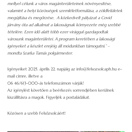
mellyel célunk a város magánterületeinek növényesítése,
valamint a helyi közösségek szemléletformálása, a zöldfelületek
megújítása és megőrzése. A közkedvelt pályázat a Covid
járvány óta ad alkalmat a lakosságnak környezete még szebbé
tételére. Ezen idő alatt több ezer virággal gazdagodtak
városunk magánterületei. A program keretében a lakossági
igényeket a készlet erejéig áll módunkban támogatni.” –
mondta Szarka Tamás polgármester.
Igényeiket 2025. április 22. napjáig az info@felsozsolcaph.hu e-
mail címre, illetve a
06 46/613-000-ás telefonszámon várják!
Az igénylést követően a beérkezés sorrendjében kerülnek
kiszállításra a magok. Figyeljék a postaládákat.
Közösen a szebb Felsőzsolcáért!