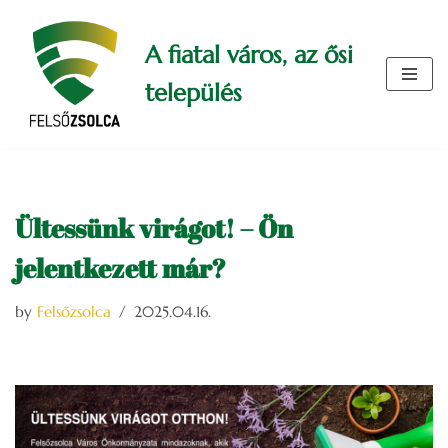
A fiatal város, az ősi
Skip
to
település
content
Ültessünk virágot! – Ön
jelentkezett már?
by
Felsőzsolca
2025.04.16.