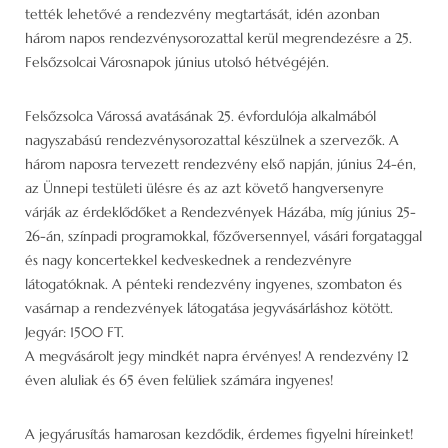
tették lehetővé a rendezvény megtartását, idén azonban
három napos rendezvénysorozattal kerül megrendezésre a 25.
Felsőzsolcai Városnapok június utolsó hétvégéjén.
Felsőzsolca Várossá avatásának 25. évfordulója alkalmából
nagyszabású rendezvénysorozattal készülnek a szervezők. A
három naposra tervezett rendezvény első napján, június 24-én,
az Ünnepi testületi ülésre és az azt követő hangversenyre
várják az érdeklődőket a Rendezvények Házába, míg június 25-
26-án, színpadi programokkal, főzőversennyel, vásári forgataggal
és nagy koncertekkel kedveskednek a rendezvényre
látogatóknak. A pénteki rendezvény ingyenes, szombaton és
vasárnap a rendezvények látogatása jegyvásárláshoz kötött.
Jegyár: 1500 FT.
A megvásárolt jegy mindkét napra érvényes! A rendezvény 12
éven aluliak és 65 éven felüliek számára ingyenes!
A jegyárusítás hamarosan kezdődik, érdemes figyelni híreinket!