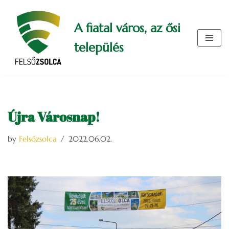
A fiatal város, az ősi
Skip
to
település
content
Újra Városnap!
by
Felsőzsolca
2022.06.02.