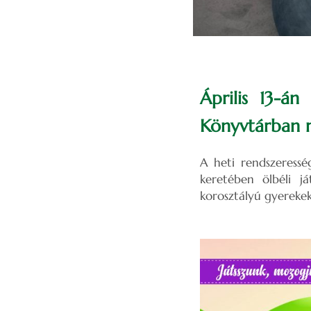
Április 13-án
Könyvtárban 
A heti rendszeressé
keretében ölbéli j
korosztályú gyerekek