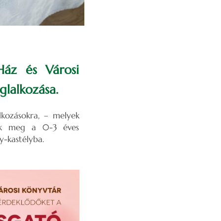
 Ház és Városi
lalkozása.
lkozásokra, – melyek
tnek meg a 0-3 éves
y-kastélyba.