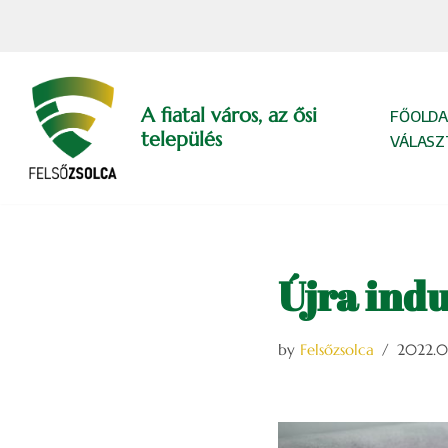
Skip
to
content
A fiatal város, az ősi
FŐOLDA
település
VÁLASZ
Újra indu
by
Felsőzsolca
2022.0