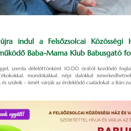
 újra indul a Felsőzsolcai Közösségi
működő Baba-Mama Klub Babusgató fog
ggel, szerda délelőttönként 10.00 órától kezdődő fogla
átékokokkal, mondókákkal, népi dalokkal ismerkedhe
 és szüleik – ismét várják az érdeklődő családokat a Bárcza