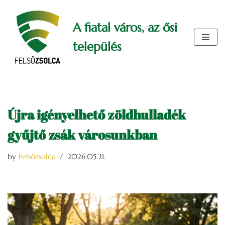
A fiatal város, az ősi
Skip
to
település
content
Újra igényelhető zöldhulladék
gyűjtő zsák városunkban
by
Felsőzsolca
2026.05.21.