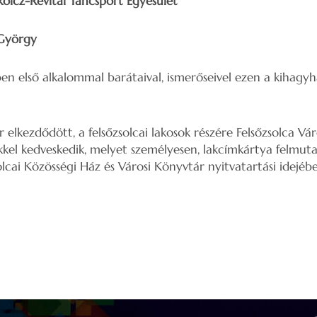
olcz-Revital Táncsport Egyesület
György
ben első alkalommal barátaival, ismerőseivel ezen a kihagyh
r elkezdődött, a felsőzsolcai lakosok részére Felsőzsolca 
el kedveskedik, melyet személyesen, lakcímkártya felmuta
olcai Közösségi Ház és Városi Könyvtár nyitvatartási idejéb