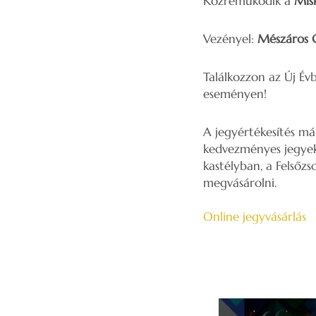
Közreműködik a
Misk
Vezényel:
Mészáros 
Találkozzon az Új Év
eseményen!
A jegyértékesítés má
kedvezményes jegyekk
kastélyban, a Felsőzs
megvásárolni.
Online jegyvásárlás