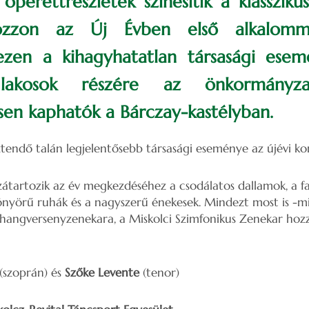
n operettrészletek színesítik a klasszik
kozzon az Új Évben első alkalomma
 ezen a kihagyhatatlan társasági esem
i lakosok részére az önkormányza
en kaphatók a Bárczay-kastélyban.
sztendő talán legjelentősebb társasági eseménye az újévi ko
tartozik az év megkezdéséhez a csodálatos dallamok, a fa
önyörű ruhák és a nagyszerű énekesek. Mindezt most is -m
 hangversenyzenekara, a Miskolci Szimfonikus Zenekar hoz
(szoprán) és
Szőke Levente
(tenor)