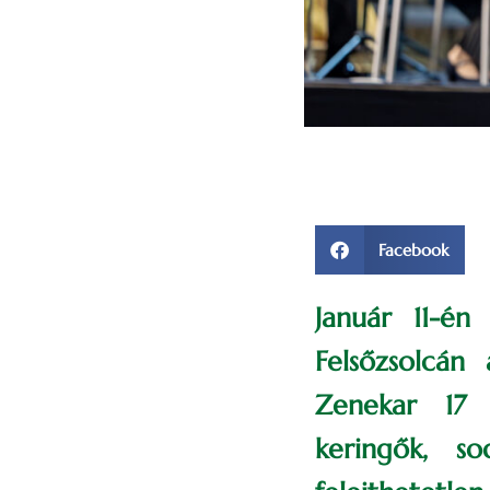
Facebook
Január 11-én
Felsőzsolcán
Zenekar 17 
keringők, so