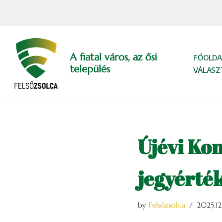
Skip
to
content
A fiatal város, az ősi
FŐOLDA
település
VÁLASZ
Újévi Kon
jegyérték
by
Felsőzsolca
2025.12