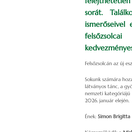
felejthetetle
sorát. Talál
ismerőseivel
felsőzsolca
kedvezményes
Felsőzsolcán az új e
Sokunk számára hozzá
látványos tánc, a gy
nemzeti kategóriájú
2026. január elején.
Ének:
Simon Brigitta