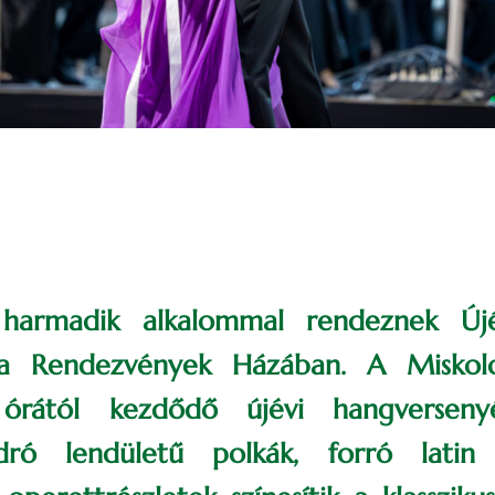
 harmadik alkalommal rendeznek Új
 a Rendezvények Házában. A Miskolc
órától kezdődő újévi hangverseny
dró lendületű polkák, forró latin