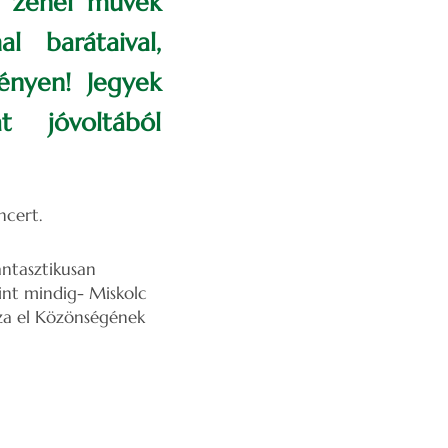
us zenei művek
l barátaival,
ényen! Jegyek
t jóvoltából
ncert.
ntasztikusan
int mindig- Miskolc
za el Közönségének