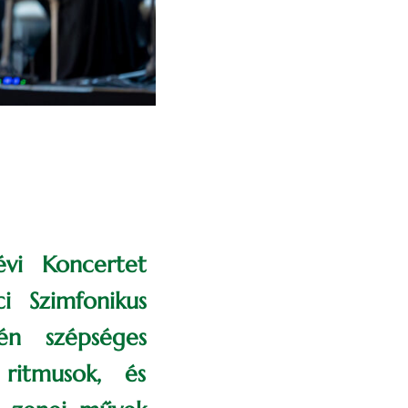
évi Koncertet
i Szimfonikus
én szépséges
 ritmusok, és