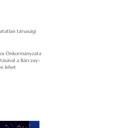
atatlan társasági
Város Önkormányzata
tásával a Bárczay-
en lehet