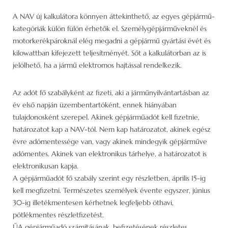
A NAV új kalkulátora könnyen áttekinthető, az egyes gépjármű-
kategóriák külön fülön érhetők el. Személygépjárműveknél és
motorkerékpároknál elég megadni a gépjármű gyártási évét és
kilowattban kifejezett teljesítményét. Sőt a kalkulátorban az is
jelölhető, ha a jármű elektromos hajtással rendelkezik.
Az adót fő szabályként az fizeti, aki a járműnyilvántartásban az
év első napján üzembentartóként, ennek hiányában
tulajdonosként szerepel. Akinek gépjárműadót kell fizetnie,
határozatot kap a NAV-tól. Nem kap határozatot, akinek egész
évre adómentessége van, vagy akinek mindegyik gépjárműve
adómentes. Akinek van elektronikus tárhelye, a határozatot is
elektronikusan kapja.
A gépjárműadót fő szabály szerint egy részletben, április 15-ig
kell megfizetni. Természetes személyek évente egyszer, június
30-ig illetékmentesen kérhetnek legfeljebb öthavi,
pótlékmentes részletfizetést.
ŰA gépjárműadó számításának, befizetésének részletes