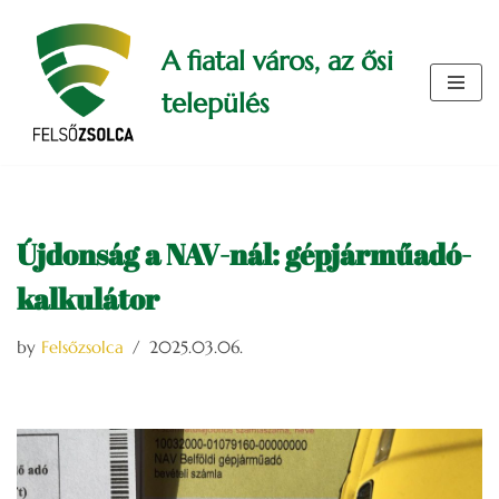
A fiatal város, az ősi
Skip
to
település
content
Újdonság a NAV-nál: gépjárműadó-
kalkulátor
by
Felsőzsolca
2025.03.06.