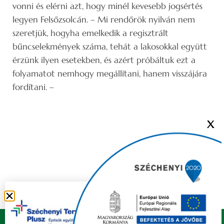
vonni és elérni azt, hogy minél kevesebb jogsértés
legyen Felsőzsolcán. – Mi rendőrök nyilván nem
szeretjük, hogyha emelkedik a regisztrált
bűncselekmények száma, tehát a lakosokkal együtt
érzünk ilyen esetekben, és azért próbáltuk ezt a
folyamatot nemhogy megállítani, hanem visszájára
fordítani. –
X
Copyright © 2021 FELSŐZSOLCA ÖNKORMÁNYZAT |