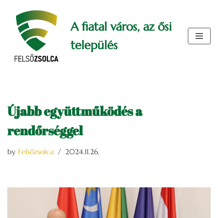
A fiatal város, az ősi
Skip
to
település
content
Újabb együttműködés a
rendőrséggel
by
Felsőzsolca
2024.11.26.