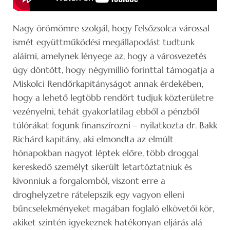
Nagy örömömre szolgál, hogy Felsőzsolca várossal
ismét együttműködési megállapodást tudtunk
aláírni, amelynek lényege az, hogy a városvezetés
úgy döntött, hogy négymillió forinttal támogatja a
Miskolci Rendőrkapitányságot annak érdekében,
hogy a lehető legtöbb rendőrt tudjuk közterületre
vezényelni, tehát gyakorlatilag ebből a pénzből
túlórákat fogunk finanszírozni – nyilatkozta dr. Bakk
Richárd kapitány, aki elmondta az elmúlt
hónapokban nagyot léptek előre, több droggal
kereskedő személyt sikerült letartóztatniuk és
kivonniuk a forgalomból, viszont erre a
droghelyzetre rátelepszik egy vagyon elleni
bűncselekményeket magában foglaló elkövetői kör,
akiket szintén igyekeznek hatékonyan eljárás alá