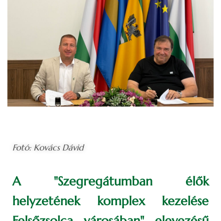
Fotó: Kovács Dávid
A "Szegregátumban élők
helyzetének komplex kezelése
Felsőzsolca városában" elevezésű