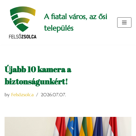
A fiatal város, az ősi
Skip
to
település
content
Újabb 10 kamera a
biztonságunkért!
by
Felsőzsolca
2026.07.07.