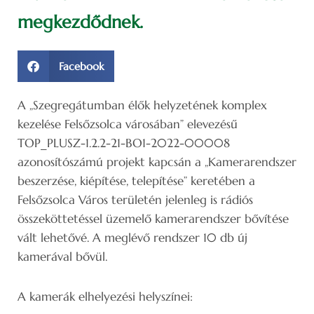
megkezdődnek.
Facebook
A „Szegregátumban élők helyzetének komplex
kezelése Felsőzsolca városában” elevezésű
TOP_PLUSZ-1.2.2-21-BO1-2022-00008
azonosítószámú projekt kapcsán a „Kamerarendszer
beszerzése, kiépítése, telepítése” keretében a
Felsőzsolca Város területén jelenleg is rádiós
összeköttetéssel üzemelő kamerarendszer bővítése
vált lehetővé. A meglévő rendszer 10 db új
kamerával bővül.
A kamerák elhelyezési helyszínei: