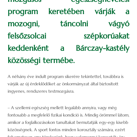
program keretében várják a
mozogni, táncolni vágyó
felsőzsolcai szépkorúakat
keddenként a Bárczay-kastély
közösségi termébe.
A néhány éve indult program sikerére tekintettel, továbbra is
várják az új érdeklődőket az önkormányzat által biztosított
ingyenes, rendszeres testmozgásra.
– A szellemi egészség mellett legalább annyira, vagy még
fontosabb a megfelelő fizikai kondíció is. Mindig örömmel látom,
amikor a foglalkozásokon tanultakat bemutatják egy-egy kisebb
közösségnek. A sport fontos minden korosztály számára, ezért
folyamatosan arra törekszünk, hogy valamennyi korosztály, így