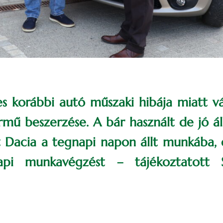
es korábbi autó műszaki hibája miatt vá
ármű beszerzése. A bár használt de jó á
t Dacia a tegnapi napon állt munkába,
api munkavégzést – tájékoztatott 