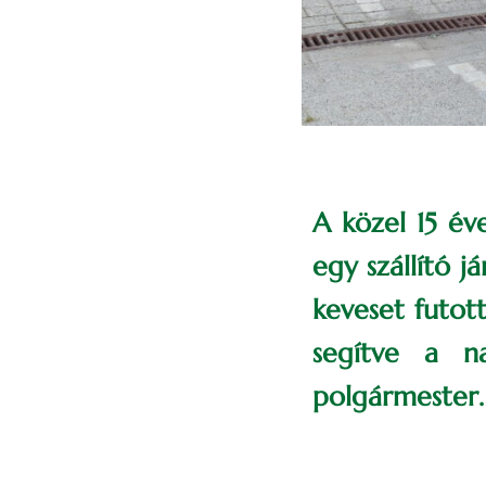
A közel 15 év
egy szállító j
keveset futot
segítve a n
polgármester.