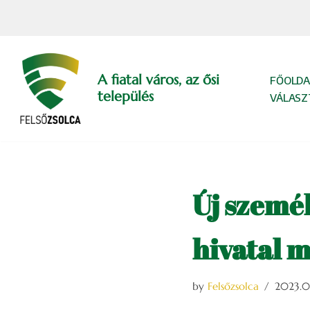
Skip
to
content
A fiatal város, az ősi
FŐOLDA
település
VÁLASZ
Új szemé
hivatal 
by
Felsőzsolca
2023.0