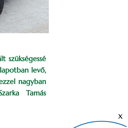
lt szükségessé
llapotban levő,
 ezzel nagyban
Szarka Tamás
X