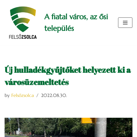
A fiatal város, az ősi
Skip
to
település
content
Új hulladékgyűjtőket helyezett ki a
városüzemeltetés
by
Felsőzsolca
2022.08.30.