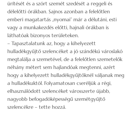
ürítését és a szórt szemét szedését a reggeli és
délelőtti órákban. Sajnos azonban a felelőtlen
emberi magatartás „nyomai” már a délutáni, esti
vagy a munkakezdés előtti, hajnali órákban is
láthatóak bizonyos területeken.
– Tapasztalatunk az, hogy a kihelyezett
hulladékgyűjtő szelencéket a jó szándékú városlakó
megtalálja a szemetével, de a felelőtlen szemetelők
néhány métert sem hajlandóak megtenni, azért
hogy a kihelyezett hulladékgyűjtőknél váljanak meg
a hulladékuktól. Folyamatosan cseréljük a régi,
elhasználódott szelencéket városszerte újabb,
nagyobb befogadóképességű szemétgyűjtő
szelencékre – tette hozzá.