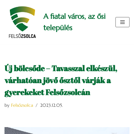
A fiatal város, az ősi
Skip
to
település
content
Új bölcsőde – Tavasszal elkészül,
várhatóan jövő ősztől várják a
gyerekeket Felsőzsolcán
by
Felsőzsolca
2023.12.05.