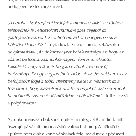
pedig jövő ősztől várják majd.
„A beruházással segíteni kívánjuk a munkába állást, ha többen
telepednek le Felsőzsolcán munkavégzés céljából az
iparfejlesztéseknek köszönhetően, akkor ne legyen szűk a
bölcsődei kapacitás.”
– nyilatkozta Szarka Tamás, Felsőzsolca
polgármestere. „
Az önkormányzat kötelezettsége az, hogy az
ellátást biztosítsa. Számunkra nagyon fontos az előzetes
kalkuláció, hogy mikor és hogyan nyitunk meg egy új
intézményt. Ez egy nagyon fontos időszak az életünkben, és ez
befolyásolni fogja a többi intézmény életét is. Nemcsak az a
feladatunk, hogy kialakítsunk új intézményeket, azt szeretnénk,
ha optimális szinten és jól működne a bölcsődénk”
– tette hozzá
a polgármester.
Az önkormányzati bölcsőde építése mintegy 420 millió forint
összegű pályázati támogatásból valósulhat meg. A bölcsőde
épülete nem csak a kor elvárásainak felel majd meg építészeti