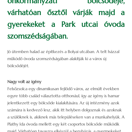
önkormányzati bölcsődéje,
várhatóan ősztől várják majd a
gyerekeket a Park utcai óvoda
szomszédságában.
Jó ütemben halad az építkezés a Bolyai utcában. A telt házzal
működő óvoda szomszédságában alakítják ki a város új
bölcsődéjét.
Nagy volt az igény
Felsőzsolca egy dinamikusan fejlődő város, az elmúlt években
egyre több család választotta otthonául, így az igény is hamar
jelentkezett egy bölcsőde kialakítására. Az új intézmény azok
számára is kedvező lesz, akik itt helyben dolgoznak és azoknak
a szülőknek is, akiknek más településeken van a munkahelyük. A
Plathy Ida óvoda mellett egy két csoportos bölcsőde működik
majd. Várhatóan tavaszra elkészül a beruházás, a gyermekeket