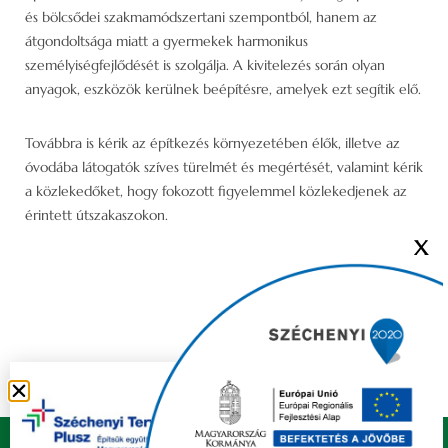
és bölcsődei szakmamódszertani szempontból, hanem az
átgondoltsága miatt a gyermekek harmonikus
személyiségfejlődését is szolgálja. A kivitelezés során olyan
anyagok, eszközök kerülnek beépítésre, amelyek ezt segítik elő.
Továbbra is kérik az építkezés környezetében élők, illetve az
óvodába látogatók szíves türelmét és megértését, valamint kérik
a közlekedőket, hogy fokozott figyelemmel közlekedjenek az
érintett útszakaszokon.
X
Copyright © 2021 FELSŐZSOLCA ÖNKORMÁNYZAT |