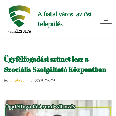
A fiatal város, az ősi
Skip
to
település
content
Ügyfélfogadási szünet lesz a
Szociális Szolgáltató Központban
by
Felsőzsolca
2025.08.05.