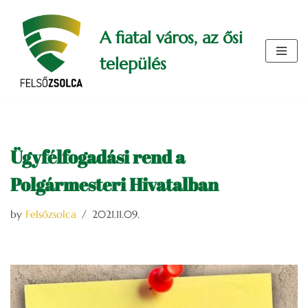
A fiatal város, az ősi
Skip
to
település
content
Ügyfélfogadási rend a
Polgármesteri Hivatalban
by
Felsőzsolca
2021.11.09.