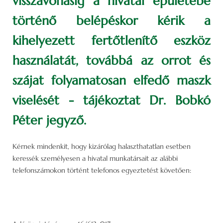
visszavonásig a hivatal épületébe
történő belépéskor kérik a
kihelyezett fertőtlenítő eszköz
használatát, továbbá az orrot és
szájat folyamatosan elfedő maszk
viselését - tájékoztat Dr. Bobkó
Péter jegyző.
Kérnek mindenkit, hogy kizárólag halaszthatatlan esetben
keressék személyesen a hivatal munkatársait az alábbi
telefonszámokon történt telefonos egyeztetést követően: