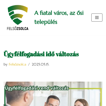
A fiatal város, az ősi
Skip
to
település
content
Ügyfélfogadási idő változás
by
Felsőzsolca
2025.05.15.