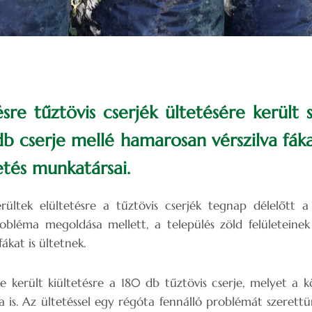
ésre tűztövis cserjék ültetésére került 
b cserje mellé hamarosan vérszilva fáka
tés munkatársai.
erültek elültetésre a tűztövis cserjék tegnap délelőtt 
obléma megoldása mellett, a település zöld felületeine
ákat is ültetnek.
e került kiültetésre a 180 db tűztövis cserje, melyet a k
a is. Az ültetéssel egy régóta fennálló problémát szerettü