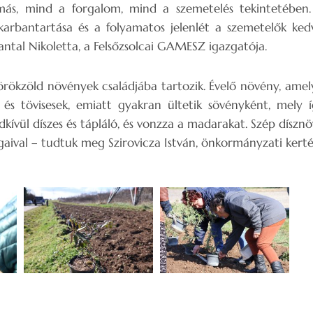
émás, mind a forgalom, mind a szemetelés tekintetében.
arbantartása és a folyamatos jelenlét a szemetelők kedvé
tal Nikoletta, a Felsőzsolcai GAMESZ igazgatója.
 örökzöld növények családjába tartozik. Évelő növény, am
k és tövisesek, emiatt gyakran ültetik sövényként, mely 
dkívül díszes és tápláló, és vonzza a madarakat. Szép díszn
gaival – tudtuk meg Szirovicza István, önkormányzati kertés