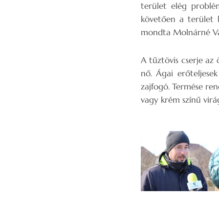
terület elég probl
követően a terület k
mondta Molnárné Van
A tűztövis cserje az
nő. Ágai erőteljese
zajfogó. Termése ren
vagy krém színű virá