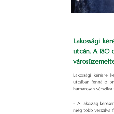
Lakossági kér
utcán. A 180 d
városüzemelte
Lakossági kérésre k
utcában fennálló pr
hamarosan vérszilva f
– A lakosság kérésér
még több vérszilva f