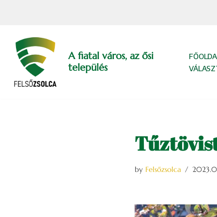
Skip
to
content
A fiatal város, az ősi
FŐOLDA
település
VÁLASZ
Tűztövist
by
Felsőzsolca
2023.03