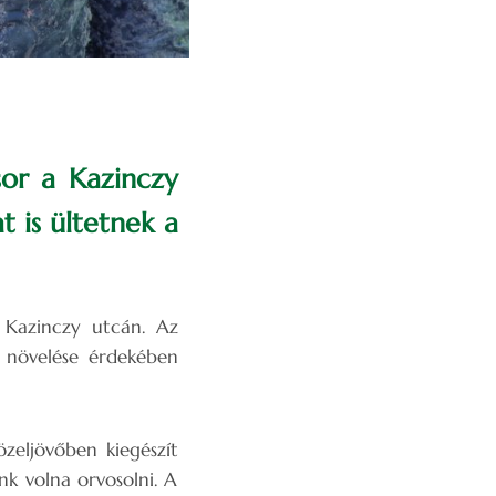
sor a Kazinczy
t is ültetnek a
a Kazinczy utcán. Az
k növelése érdekében
özeljövőben kiegészít
nk volna orvosolni. A