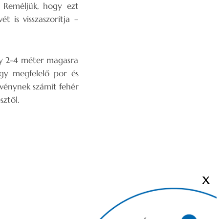
 Reméljük, hogy ezt
t is visszaszorítja –
ely 2-4 méter magasra
így megfelelő por és
övénynek számít fehér
ztől.
X